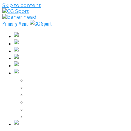
Skip to content
Primary Menu
Fudbal
Košarka
Rukomet
Vaterpolo
Borilački sportovi
Ostali sportovi
FPL – Fantazi Premijer liga
Odbojka
Tenis
Intervju
Kolumne
Ostalo
Vi nas činite nezavisnim!