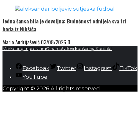
Jedna šansa bila je dovoljna: Budućnost odnijela sva tri
boda iz Nikšića
Mario Andrijašević
03/08/2026
0
Marketing
Impressum
O nama
Uslovi korišćenja
Kontakt
Facebook
Twitter
Instagram
TikTok
YouTube
Copyright © 2026 All rights reserved.