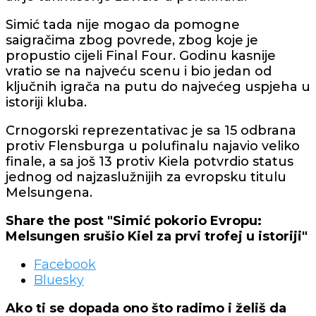
Simić tada nije mogao da pomogne
saigračima zbog povrede, zbog koje je
propustio cijeli Final Four. Godinu kasnije
vratio se na najveću scenu i bio jedan od
ključnih igrača na putu do najvećeg uspjeha u
istoriji kluba.
Crnogorski reprezentativac je sa 15 odbrana
protiv Flensburga u polufinalu najavio veliko
finale, a sa još 13 protiv Kiela potvrdio status
jednog od najzaslužnijih za evropsku titulu
Melsungena.
Share the post "Simić pokorio Evropu:
Melsungen srušio Kiel za prvi trofej u istoriji"
Facebook
Bluesky
Ako ti se dopada ono što radimo i želiš da