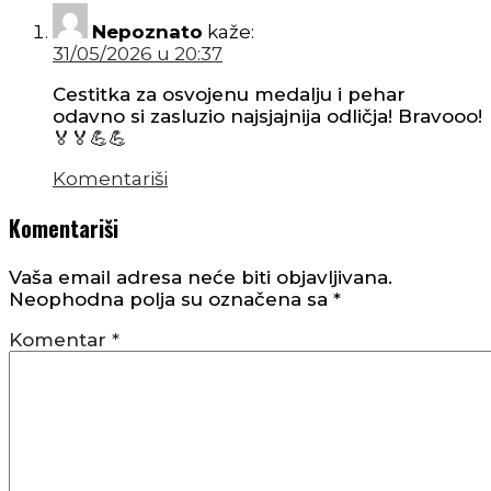
Nepoznato
kaže:
31/05/2026 u 20:37
Cestitka za osvojenu medalju i pehar
odavno si zasluzio najsjajnija odličja! Bravooo!
🏅🏅💪💪
Komentariši
Komentariši
Vaša email adresa neće biti objavljivana.
Neophodna polja su označena sa
*
Komentar
*