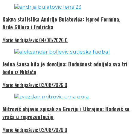
Kakva statistika Andrije Bulatovića: Ispred Fermína,
Arde Gülera i Endricka
Mario Andrijašević
04/08/2026
0
Jedna šansa bila je dovoljna: Budućnost odnijela sva tri
boda iz Nikšića
Mario Andrijašević
03/08/2026
0
Mitrović objavio spisak za Gruziju i Ukrajinu: Radović se
vraća u reprezentaciju
Mario Andrijašević
03/08/2026
0