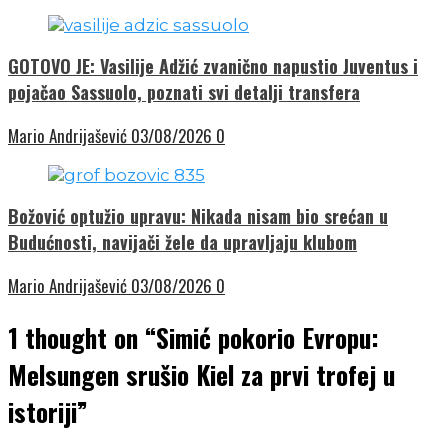
GOTOVO JE: Vasilije Adžić zvanično napustio Juventus i
pojačao Sassuolo, poznati svi detalji transfera
Mario Andrijašević
03/08/2026
0
Božović optužio upravu: Nikada nisam bio srećan u
Budućnosti, navijači žele da upravljaju klubom
Mario Andrijašević
03/08/2026
0
1 thought on “
Simić pokorio Evropu:
Melsungen srušio Kiel za prvi trofej u
istoriji
”