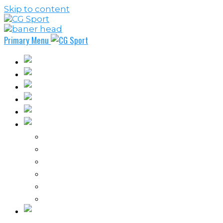
Skip to content
Primary Menu
Fudbal
Košarka
Rukomet
Vaterpolo
Borilački sportovi
Ostali sportovi
FPL – Fantazi Premijer liga
Odbojka
Tenis
Intervju
Kolumne
Ostalo
Vi nas činite nezavisnim!