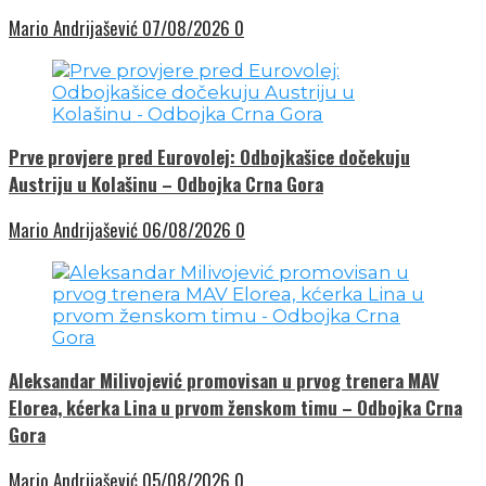
Mario Andrijašević
07/08/2026
0
Prve provjere pred Eurovolej: Odbojkašice dočekuju
Austriju u Kolašinu – Odbojka Crna Gora
Mario Andrijašević
06/08/2026
0
Aleksandar Milivojević promovisan u prvog trenera MAV
Elorea, kćerka Lina u prvom ženskom timu – Odbojka Crna
Gora
Mario Andrijašević
05/08/2026
0