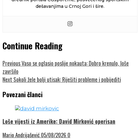
dešavanjima u Crnoj Gori i šire.
Continue Reading
Previous
Vaso se oglasio poslije nokauta: Dobro krenulo, loše
završilo
Next
Sokoli žele bolji utisak: Riješiti probleme i pobijediti
Povezani članci
Loše vijesti iz Amerike: David Mirković operisan
Mario Andrijašević
05/08/2026
0