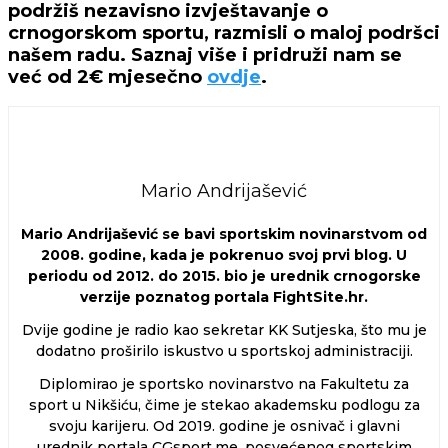
podržiš nezavisno izvještavanje o
crnogorskom sportu, razmisli o maloj podršci
našem radu. Saznaj više i pridruži nam se
već od 2€ mjesečno
ovdje
.
Mario Andrijašević
Mario Andrijašević se bavi sportskim novinarstvom od
2008. godine, kada je pokrenuo svoj prvi blog. U
periodu od 2012. do 2015. bio je urednik crnogorske
verzije poznatog portala FightSite.hr.
Dvije godine je radio kao sekretar KK Sutjeska, što mu je
dodatno proširilo iskustvo u sportskoj administraciji.
Diplomirao je sportsko novinarstvo na Fakultetu za
sport u Nikšiću, čime je stekao akademsku podlogu za
svoju karijeru. Od 2019. godine je osnivač i glavni
urednik portala CGsport.me, posvećenog sportskim