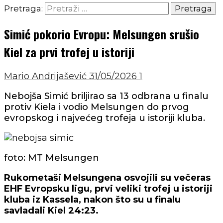
Pretraga:
Simić pokorio Evropu: Melsungen srušio
Kiel za prvi trofej u istoriji
Mario Andrijašević
31/05/2026
1
Nebojša Simić briljirao sa 13 odbrana u finalu
protiv Kiela i vodio Melsungen do prvog
evropskog i najvećeg trofeja u istoriji kluba.
foto: MT Melsungen
Rukometaši Melsungena osvojili su večeras
EHF Evropsku ligu, prvi veliki trofej u istoriji
kluba iz Kassela, nakon što su u finalu
savladali Kiel 24:23.