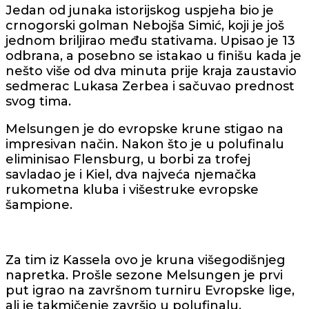
Jedan od junaka istorijskog uspjeha bio je
crnogorski golman Nebojša Simić, koji je još
jednom briljirao među stativama. Upisao je 13
odbrana, a posebno se istakao u finišu kada je
nešto više od dva minuta prije kraja zaustavio
sedmerac Lukasa Zerbea i sačuvao prednost
svog tima.
Melsungen je do evropske krune stigao na
impresivan način. Nakon što je u polufinalu
eliminisao Flensburg, u borbi za trofej
savladao je i Kiel, dva najveća njemačka
rukometna kluba i višestruke evropske
šampione.
Za tim iz Kassela ovo je kruna višegodišnjeg
napretka. Prošle sezone Melsungen je prvi
put igrao na završnom turniru Evropske lige,
ali je takmičenje završio u polufinalu.