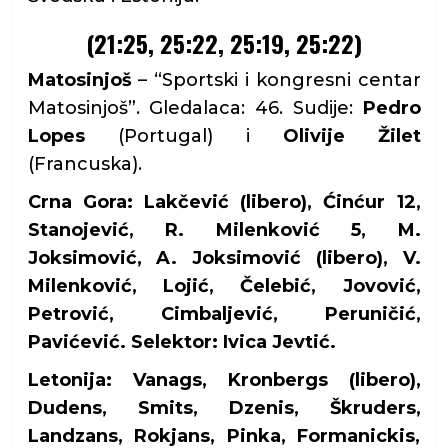
(21:25, 25:22, 25:19, 25:22)
Matosinjoš
– “Sportski i kongresni centar
Matosinjoš”. Gledalaca: 46. Sudije:
Pedro
Lopes
(Portugal) i
Olivije Žilet
(Francuska).
Crna Gora: Lakčević (libero), Ćinćur 12,
Stanojević, R. Milenković 5, M.
Joksimović, A. Joksimović (libero), V.
Milenković, Lojić, Čelebić, Jovović,
Petrović, Cimbaljević, Peruničić,
Pavićević. Selektor: Ivica Jevtić.
Letonija: Vanags, Kronbergs (libero),
Dudens, Smits, Dzenis, Škruders,
Landzans, Rokjans, Pinka, Formanickis,