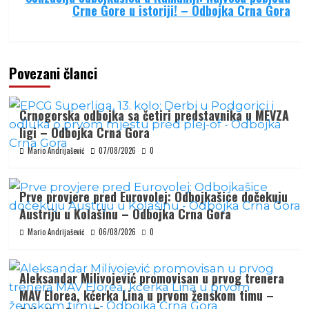
Crne Gore u istoriji! – Odbojka Crna Gora
Povezani članci
Crnogorska odbojka sa četiri predstavnika u MEVZA
ligi – Odbojka Crna Gora
Mario Andrijašević
07/08/2026
0
Prve provjere pred Eurovolej: Odbojkašice dočekuju
Austriju u Kolašinu – Odbojka Crna Gora
Mario Andrijašević
06/08/2026
0
Aleksandar Milivojević promovisan u prvog trenera
MAV Elorea, kćerka Lina u prvom ženskom timu –