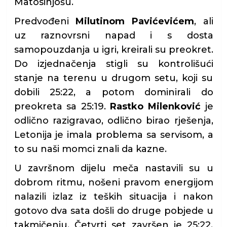
Matosinjošu.
Predvođeni
Milutinom Pavićevićem
, ali
uz raznovrsni napad i s dosta
samopouzdanja u igri, kreirali su preokret.
Do izjednačenja stigli su kontrolišući
stanje na terenu u drugom setu, koji su
dobili 25:22, a potom dominirali do
preokreta sa 25:19.
Rastko Milenković
je
odlično razigravao, odlično birao rješenja,
Letonija je imala problema sa servisom, a
to su naši momci znali da kazne.
U završnom dijelu meča nastavili su u
dobrom ritmu, nošeni pravom energijom
nalazili izlaz iz teških situacija i nakon
gotovo dva sata došli do druge pobjede u
takmičenju. Četvrti set završen je 25:22,