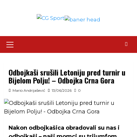
Skip
to
content
Primary
Menu
Odbojkaši srušili Letoniju pred turnir u
Bijelom Polju! – Odbojka Crna Gora
Mario Andrijašević
13/06/2026
0
Nakon odbojkašica obradovali su nas i
odbojkaši – naši momci su trijumfom