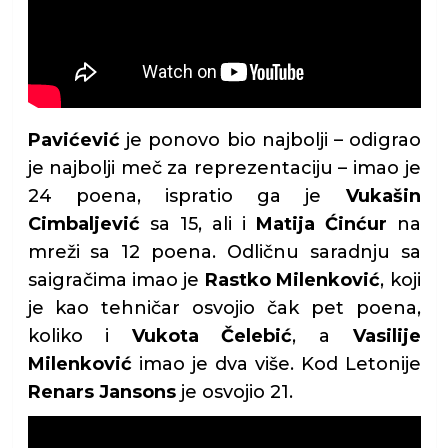
Pavićević
je ponovo bio najbolji – odigrao
je najbolji meč za reprezentaciju – imao je
24 poena, ispratio ga je
Vukašin
Cimbaljević
sa 15, ali i
Matija Ćinćur
na
mreži sa 12 poena. Odličnu saradnju sa
saigračima imao je
Rastko Milenković
, koji
je kao tehničar osvojio čak pet poena,
koliko i
Vukota Čelebić
, a
Vasilije
Milenković
imao je dva više. Kod Letonije
Renars Jansons
je osvojio 21.