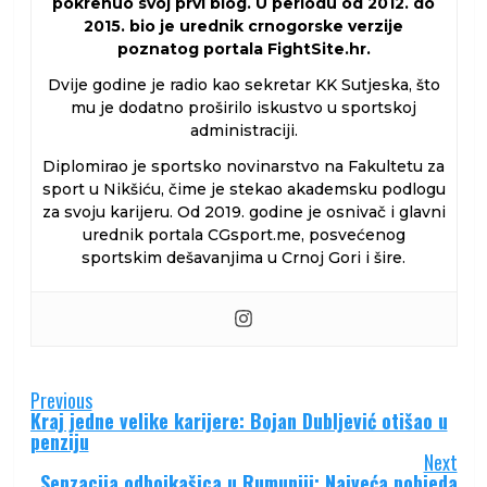
pokrenuo svoj prvi blog. U periodu od 2012. do
2015. bio je urednik crnogorske verzije
poznatog portala FightSite.hr.
Dvije godine je radio kao sekretar KK Sutjeska, što
mu je dodatno proširilo iskustvo u sportskoj
administraciji.
Diplomirao je sportsko novinarstvo na Fakultetu za
sport u Nikšiću, čime je stekao akademsku podlogu
za svoju karijeru. Od 2019. godine je osnivač i glavni
urednik portala CGsport.me, posvećenog
sportskim dešavanjima u Crnoj Gori i šire.
Continue
Previous
Kraj jedne velike karijere: Bojan Dubljević otišao u
Reading
penziju
Next
Senzacija odbojkašica u Rumuniji: Najveća pobjeda