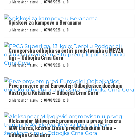
Mario Andrijašević
07/08/2026
0
Spiskovi za kampove u Beranama
Mario Andrijašević
07/08/2026
0
Crnogorska odbojka sa četiri predstavnika u MEVZA
ligi – Odbojka Crna Gora
Mario Andrijašević
07/08/2026
0
Prve provjere pred Eurovolej: Odbojkašice dočekuju
Austriju u Kolašinu – Odbojka Crna Gora
Mario Andrijašević
06/08/2026
0
Aleksandar Milivojević promovisan u prvog trenera
MAV Elorea, kćerka Lina u prvom ženskom timu –
Odbojka Crna Gora