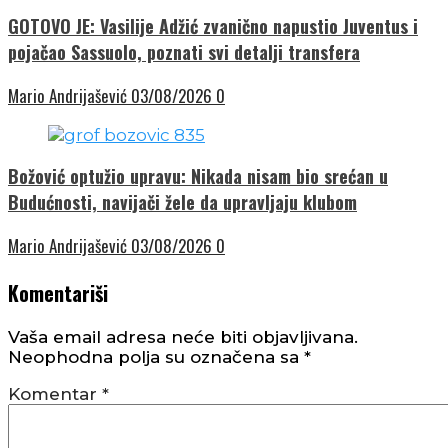
GOTOVO JE: Vasilije Adžić zvanično napustio Juventus i
pojačao Sassuolo, poznati svi detalji transfera
Mario Andrijašević
03/08/2026
0
Božović optužio upravu: Nikada nisam bio srećan u
Budućnosti, navijači žele da upravljaju klubom
Mario Andrijašević
03/08/2026
0
Komentariši
Vaša email adresa neće biti objavljivana.
Neophodna polja su označena sa
*
Komentar
*