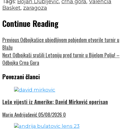
Tags:
Bojan Dubljević
,
crna gora
,
Valencia
Basket
,
zaragoza
Continue Reading
Previous
Odbojkašice ubjedljivom pobjedom otvorile turnir u
Blažu
Next
Odbojkaši srušili Letoniju pred turnir u Bijelom Polju! –
Odbojka Crna Gora
Povezani članci
Loše vijesti iz Amerike: David Mirković operisan
Mario Andrijašević
05/08/2026
0