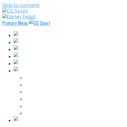
Skip to content
Primary Menu
Fudbal
Košarka
Rukomet
Vaterpolo
Borilački sportovi
Ostali sportovi
FPL – Fantazi Premijer liga
Odbojka
Tenis
Intervju
Kolumne
Ostalo
Vi nas činite nezavisnim!