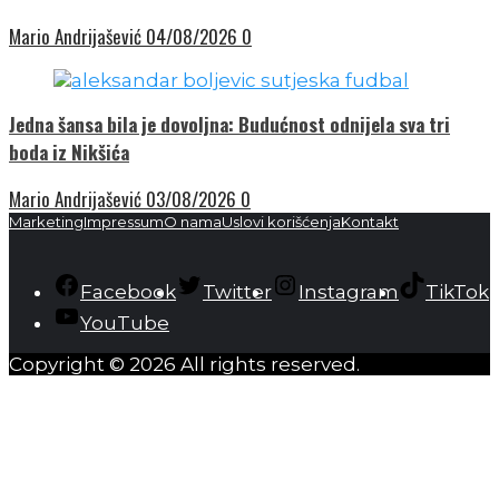
Mario Andrijašević
04/08/2026
0
Jedna šansa bila je dovoljna: Budućnost odnijela sva tri
boda iz Nikšića
Mario Andrijašević
03/08/2026
0
Marketing
Impressum
O nama
Uslovi korišćenja
Kontakt
Facebook
Twitter
Instagram
TikTok
YouTube
Copyright © 2026 All rights reserved.