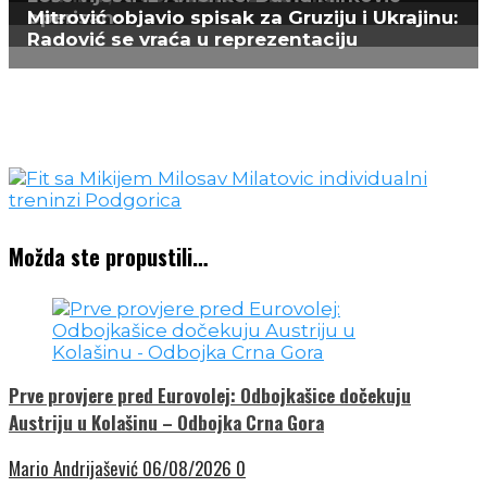
operisan
Mitrović objavio spisak za Gruziju i Ukrajinu:
Radović se vraća u reprezentaciju
Možda ste propustili…
Prve provjere pred Eurovolej: Odbojkašice dočekuju
Austriju u Kolašinu – Odbojka Crna Gora
Mario Andrijašević
06/08/2026
0