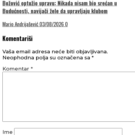
Božović optužio upravu: Nikada nisam bio srećan u
Budućnosti, navijači žele da upravljaju klubom
Mario Andrijašević
03/08/2026
0
Komentariši
Vaša email adresa neće biti objavljivana.
Neophodna polja su označena sa
*
Komentar
*
Ime