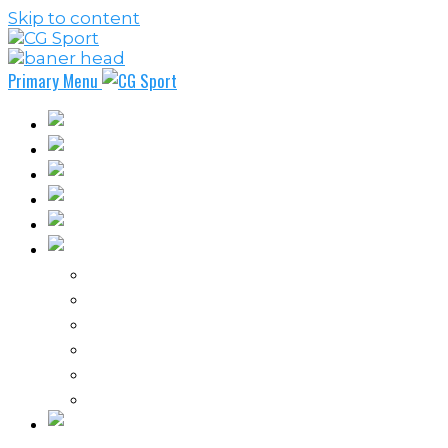
Skip to content
Primary Menu
Fudbal
Košarka
Rukomet
Vaterpolo
Borilački sportovi
Ostali sportovi
FPL – Fantazi Premijer liga
Odbojka
Tenis
Intervju
Kolumne
Ostalo
Vi nas činite nezavisnim!