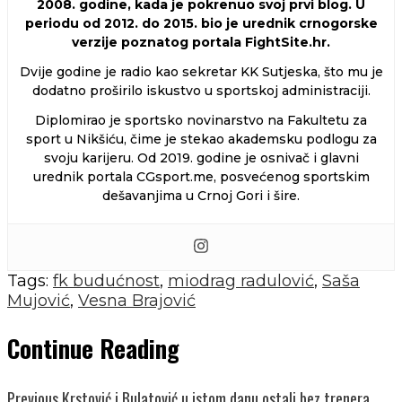
2008. godine, kada je pokrenuo svoj prvi blog. U
periodu od 2012. do 2015. bio je urednik crnogorske
verzije poznatog portala FightSite.hr.
Dvije godine je radio kao sekretar KK Sutjeska, što mu je
dodatno proširilo iskustvo u sportskoj administraciji.
Diplomirao je sportsko novinarstvo na Fakultetu za
sport u Nikšiću, čime je stekao akademsku podlogu za
svoju karijeru. Od 2019. godine je osnivač i glavni
urednik portala CGsport.me, posvećenog sportskim
dešavanjima u Crnoj Gori i šire.
Tags:
fk budućnost
,
miodrag radulović
,
Saša
Mujović
,
Vesna Brajović
Continue Reading
Previous
Krstović i Bulatović u istom danu ostali bez trenera