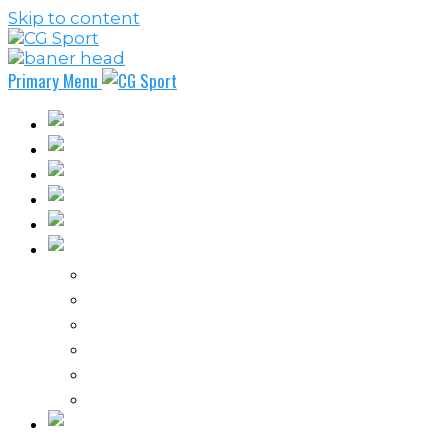
Skip to content
Primary Menu
Fudbal
Košarka
Rukomet
Vaterpolo
Borilački sportovi
Ostali sportovi
FPL – Fantazi Premijer liga
Odbojka
Tenis
Intervju
Kolumne
Ostalo
Vi nas činite nezavisnim!