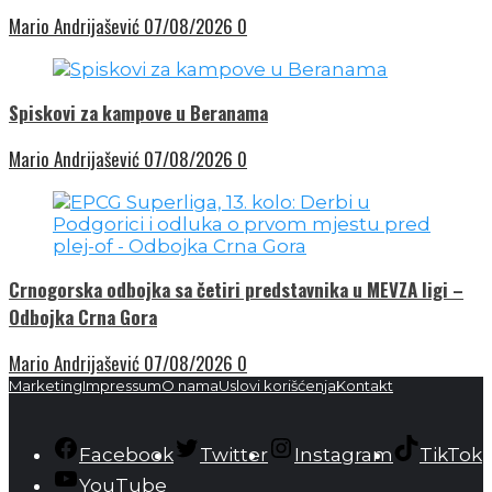
Mario Andrijašević
07/08/2026
0
Spiskovi za kampove u Beranama
Mario Andrijašević
07/08/2026
0
Crnogorska odbojka sa četiri predstavnika u MEVZA ligi –
Odbojka Crna Gora
Mario Andrijašević
07/08/2026
0
Marketing
Impressum
O nama
Uslovi korišćenja
Kontakt
Facebook
Twitter
Instagram
TikTok
YouTube