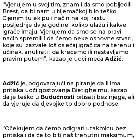
“Vjerujem u svoj tim, znam i da smo pobijedili
Brest, da bi nam u Njemačkoj bilo teško.
Cijenim tu ekipu i način na koji rastu
posljednje dvije godine, koliko ulažu i kakve
igrače imaju. Vjerujem da smo se na pravi
način spremili i da ćemo neke osnovne stvari,
koje su izazvale loš osjećaj igračica na terenu i
učinak, anulirati i da krećemo ili nastavljamo
pravim putem”, kazao je uoči meča
Adžić
.
Adžić
je, odgovarajući na pitanje da li ima
pritiska uoči gostovanja Bietigheimu, kazao
da je teško u
Budućnosti
bitisati bez njega, ali
da vjeruje da djevojke to dobro podnose.
“Očekujem da ćemo odigrati utakmicu bez
pritiska i da će to biti naš trenutni maksimum,