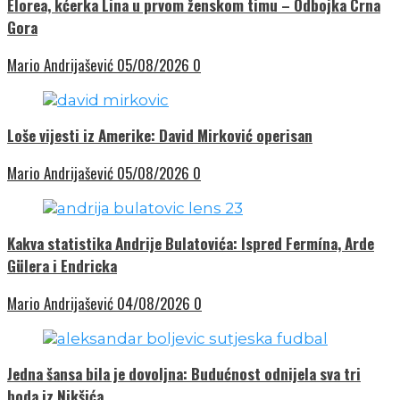
Elorea, kćerka Lina u prvom ženskom timu – Odbojka Crna
Gora
Mario Andrijašević
05/08/2026
0
Loše vijesti iz Amerike: David Mirković operisan
Mario Andrijašević
05/08/2026
0
Kakva statistika Andrije Bulatovića: Ispred Fermína, Arde
Gülera i Endricka
Mario Andrijašević
04/08/2026
0
Jedna šansa bila je dovoljna: Budućnost odnijela sva tri
boda iz Nikšića