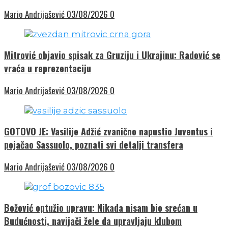
Mario Andrijašević
03/08/2026
0
Mitrović objavio spisak za Gruziju i Ukrajinu: Radović se
vraća u reprezentaciju
Mario Andrijašević
03/08/2026
0
GOTOVO JE: Vasilije Adžić zvanično napustio Juventus i
pojačao Sassuolo, poznati svi detalji transfera
Mario Andrijašević
03/08/2026
0
Božović optužio upravu: Nikada nisam bio srećan u
Budućnosti, navijači žele da upravljaju klubom