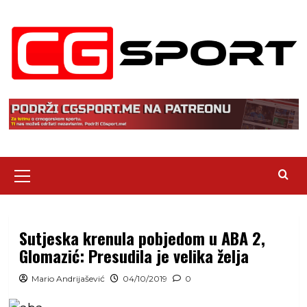
Skip
to
content
Primary
Menu
Sutjeska krenula pobjedom u ABA 2,
Glomazić: Presudila je velika želja
Mario Andrijašević
04/10/2019
0