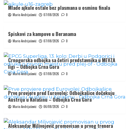
Mlade ajkule ostale bez plasmana u osminu finala
Mario Andrijašević
07/08/2026
0
Spiskovi za kampove u Beranama
Mario Andrijašević
07/08/2026
0
Crnogorska odbojka sa četiri predstavnika u MEVZA
ligi – Odbojka Crna Gora
Mario Andrijašević
07/08/2026
0
Prve provjere pred Eurovolej: Odbojkašice dočekuju
Austriju u Kolašinu – Odbojka Crna Gora
Mario Andrijašević
06/08/2026
0
Aleksandar Milivojević promovisan u prvog trenera