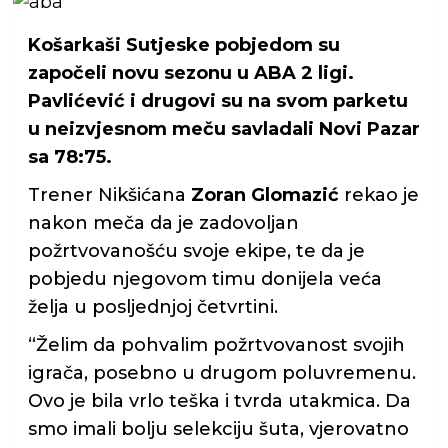
Košarkaši Sutjeske pobjedom su
započeli novu sezonu u ABA 2 ligi.
Pavlićević i drugovi su na svom parketu
u neizvjesnom meču savladali Novi Pazar
sa 78:75.
Trener Nikšićana
Zoran Glomazić
rekao je
nakon meča da je zadovoljan
požrtvovanošću svoje ekipe, te da je
pobjedu njegovom timu donijela veća
želja u posljednjoj četvrtini.
“Želim da pohvalim požrtvovanost svojih
igrača, posebno u drugom poluvremenu.
Ovo je bila vrlo teška i tvrda utakmica. Da
smo imali bolju selekciju šuta, vjerovatno