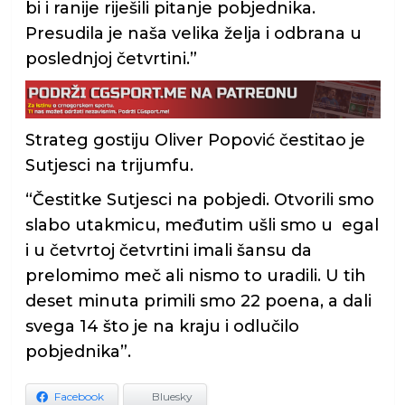
bi i ranije riješili pitanje pobjednika.
Presudila je naša velika želja i odbrana u
poslednjoj četvrtini.”
Strateg gostiju Oliver Popović čestitao je
Sutjesci na trijumfu.
“Čestitke Sutjesci na pobjedi. Otvorili smo
slabo utakmicu, međutim ušli smo u egal
i u četvrtoj četvrtini imali šansu da
prelomimo meč ali nismo to uradili. U tih
deset minuta primili smo 22 poena, a dali
svega 14 što je na kraju i odlučilo
pobjednika”.
Facebook
Bluesky