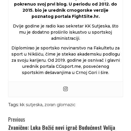
pokrenuo svoj prvi blog. U periodu od 2012. do
2015. bio je urednik crnogorske verzije
poznatog portala FightSite.hr.
Dvije godine je radio kao sekretar KK Sutjeska, što
mu je dodatno proširilo iskustvo u sportskoj
administraciji.
Diplomirao je sportsko novinarstvo na Fakultetu za
sport u Nikšiću, čime je stekao akademsku podlogu
za svoju karijeru. Od 2019. godine je osnivač i glavni
urednik portala CGsport.me, posvećenog
sportskim dešavanjima u Crnoj Gori i šire.
Tags:
kk sutjeska
,
zoran glomazic
Continue
Previous
Reading
Zvanično: Luka Božić novi igrač Budućnost Volija