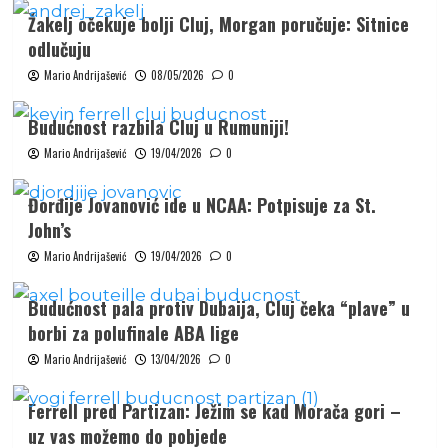
Žakelj očekuje bolji Cluj, Morgan poručuje: Sitnice
odlučuju
Mario Andrijašević
08/05/2026
0
Budućnost razbila Cluj u Rumuniji!
Mario Andrijašević
19/04/2026
0
Đorđije Jovanović ide u NCAA: Potpisuje za St.
John’s
Mario Andrijašević
19/04/2026
0
Budućnost pala protiv Dubaija, Cluj čeka “plave” u
borbi za polufinale ABA lige
Mario Andrijašević
13/04/2026
0
Ferrell pred Partizan: Ježim se kad Morača gori –
uz vas možemo do pobjede