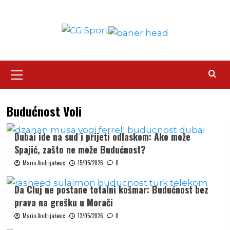
Skip
to
content
Primary
Menu
Budućnost Voli
Dubai ide na sud i prijeti odlaskom: Ako može
Spajić, zašto ne može Budućnost?
Mario Andrijašević
15/05/2026
0
Da Cluj ne postane totalni košmar: Budućnost bez
prava na grešku u Morači
Mario Andrijašević
12/05/2026
0