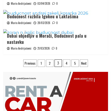
Mario Andrijašević
02/04/2026
0
Budućnost razbila Igokeu u Laktašima
Mario Andrijašević
28/03/2026
0
Dubai ubjedljiv u Morači, Budućnost pala u
nastavku
Mario Andrijašević
21/03/2026
0
Posts
Previous
1
2
4
5
Next
3
pagination