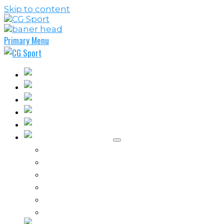
Skip to content
Primary Menu
Fudbal
Košarka
Rukomet
Vaterpolo
Borilački sportovi
Ostali sportovi
FPL – Fantazi Premijer liga
Odbojka
Tenis
Intervju
Kolumne
Ostalo
Vi nas činite nezavisnim!