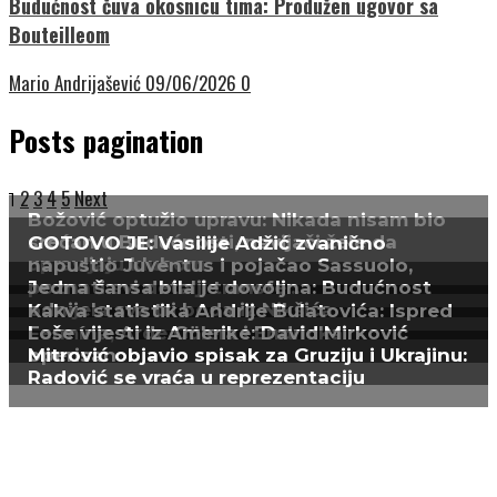
Budućnost čuva okosnicu tima: Produžen ugovor sa
Bouteilleom
Mario Andrijašević
09/06/2026
0
Posts pagination
2
3
4
5
Next
1