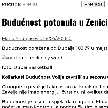
Pretraga:
Budućnost potonula u Zenici:
Mario Andrijašević
28/05/2026
0
Budućnost poražena od Dubaija 103:77 u majstori
foto: Dubai Basketball
Košarkaši Budućnost Volija završili su sezonu 
Crnogorski prvak je tako ostao na korak od fin
Žakelja nije imao energiju, čvrstinu ni kvalitet
Budućnost je u seriji uspjela da reaguje u Morači
početka imao kontrolu, a podgorički tim je sam