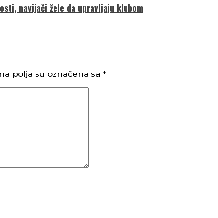
sti, navijači žele da upravljaju klubom
a polja su označena sa
*