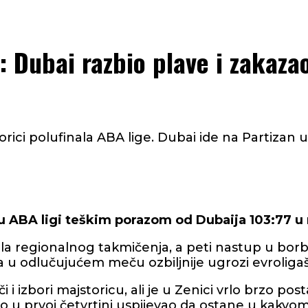
 Dubai razbio plave i zakaza
ci polufinala ABA lige. Dubai ide na Partizan u 
u ABA ligi teškim porazom od Dubaija 103:77 u m
ala regionalnog takmičenja, a peti nastup u borb
 da u odlučujućem meču ozbiljnije ugrozi evroliga
 i izbori majstoricu, ali je u Zenici vrlo brzo po
o u prvoj četvrtini uspijevao da ostane u kakvo