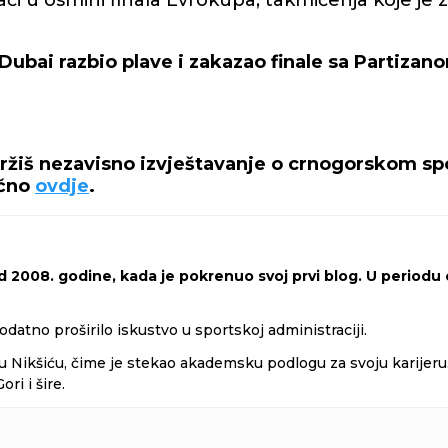
či u osmini finala Evrokupa, takmičenja koje je
Dubai razbio plave i zakazao finale sa Partizan
držiš nezavisno izvještavanje o crnogorskom spo
ečno
ovdje
.
 2008. godine, kada je pokrenuo svoj prvi blog. U periodu o
odatno proširilo iskustvo u sportskoj administraciji.
 Nikšiću, čime je stekao akademsku podlogu za svoju karijeru. 
i i šire.