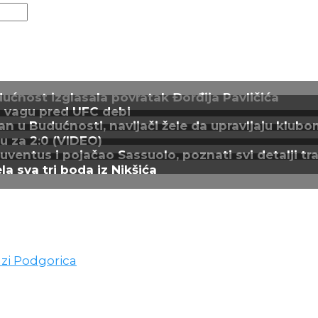
ćnost izglasala povratak Đorđija Pavličića
ao vagu pred UFC debi
n u Budućnosti, navijači žele da upravljaju klubo
ju za 2:0 (VIDEO)
entus i pojačao Sassuolo, poznati svi detalji tra
a sva tri boda iz Nikšića