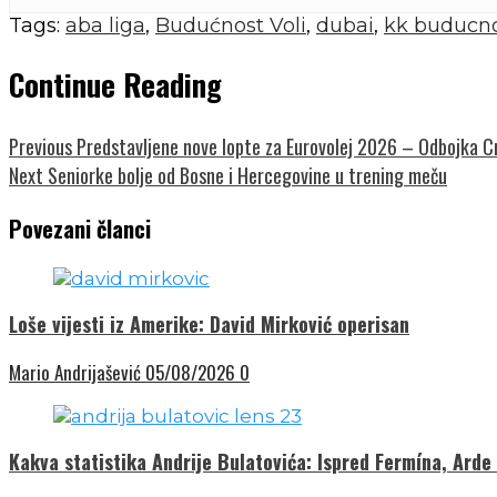
Tags:
aba liga
,
Budućnost Voli
,
dubai
,
kk buducn
Continue Reading
Previous
Predstavljene nove lopte za Eurovolej 2026 – Odbojka C
Next
Seniorke bolje od Bosne i Hercegovine u trening meču
Povezani članci
Loše vijesti iz Amerike: David Mirković operisan
Mario Andrijašević
05/08/2026
0
Kakva statistika Andrije Bulatovića: Ispred Fermína, Arde