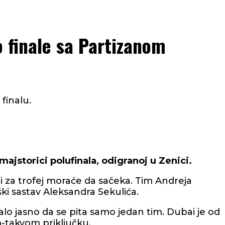
o finale sa Partizanom
finalu.
ajstorici polufinala, odigranoj u Zenici.
i za trofej moraće da sačeka. Tim Andreja
ški sastav Aleksandra Sekulića.
stalo jasno da se pita samo jedan tim. Dubai je od
m-takvom priključku.