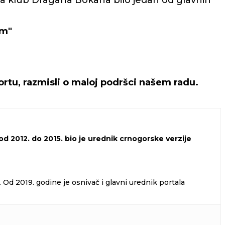
 za klub Dragana Bokana bilo jedan od glavnih
om"
rtu, razmisli o maloj podršci našem radu.
d 2012. do 2015. bio je urednik crnogorske verzije
Od 2019. godine je osnivač i glavni urednik portala