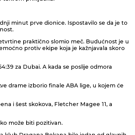
ednji minut prve dionice. Ispostavilo se da je to
nost.
 četvrtine praktično slomio meč. Budućnost je u
nemoćno protiv ekipe koja je kažnjavala skoro
 54:39 za Dubai. A kada se poslije odmora
e drame izborio finale ABA lige, u kojem će
oena i šest skokova, Fletcher Magee 11, a
ško može biti pozitivan.