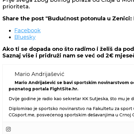
Prije svega zbog bolnog poraza od Cluja u Mora
prioriteta.
Share the post "Budućnost potonula u Zenici: 
Facebook
Bluesky
Ako ti se dopada ono što radimo i želiš da po
Saznaj više i pridruži nam se već od 2€ mjes
Mario Andrijašević
Mario Andrijašević se bavi sportskim novinarstvom od
poznatog portala FightSite.hr.
Dvije godine je radio kao sekretar KK Sutjeska, što mu je d
Diplomirao je sportsko novinarstvo na Fakultetu za sport u
CGsport.me, posvećenog sportskim dešavanjima u Crnoj Gor