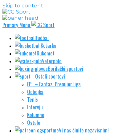
Skip to content
Primary Menu
Fudbal
Košarka
Rukomet
Vaterpolo
Borilački sportovi
Ostali sportovi
FPL – Fantazi Premijer liga
Odbojka
Tenis
Intervju
Kolumne
Ostalo
Vi nas činite nezavisnim!