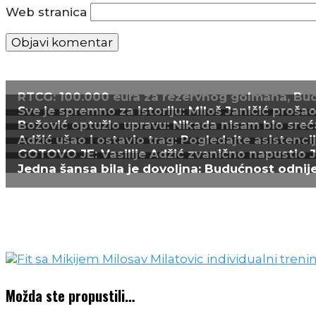
Web stranica
RTCG: 100.000 eura za rezervnog golmana, Budu
Sve je spremno za istoriju: Miloš Janičić proš
Božović optužio upravu: Nikada nisam bio sreća
Adžić ušao i ostavio trag: Pogledajte asistenci
GOTOVO JE: Vasilije Adžić zvanično napustio Juv
Jedna šansa bila je dovoljna: Budućnost odnijel
Možda ste propustili…