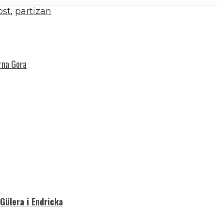
ost
,
partizan
rna Gora
 Gülera i Endricka