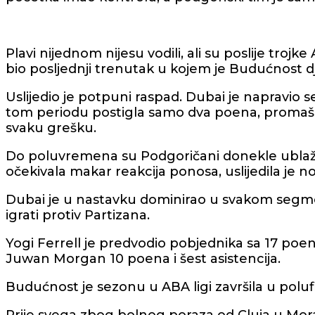
Plavi nijednom nijesu vodili, ali su poslije trojk
bio posljednji trenutak u kojem je Budućnost d
Uslijedio je potpuni raspad. Dubai je napravio 
tom periodu postigla samo dva poena, promašiva
svaku grešku.
Do poluvremena su Podgoričani donekle ublažili 
očekivala makar reakcija ponosa, uslijedila je n
Dubai je u nastavku dominirao u svakom segmen
igrati protiv Partizana.
Yogi Ferrell je predvodio pobjednika sa 17 poena
Juwan Morgan 10 poena i šest asistencija.
Budućnost je sezonu u ABA ligi završila u polufin