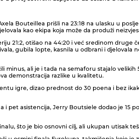
e Axela Bouteillea prišli na 23:18 na ulasku u poslj
jelovala kao ekipa koja može da produži neizvjes
seriju 21:2, otišao na 44:20 i već sredinom druge
la, gubila lopte, kasnila u odbrani i djelovala 
minus, ali je i tada na semaforu stajalo velikih
ova demonstracija razlike u kvalitetu.
tu igre, dizao prednost do 30 poena i bez ikakv
 i pet asistencija, Jerry Boutsiele dodao je 15 p
alu, što je bio osnovni cilj, ali ukupan utisak te