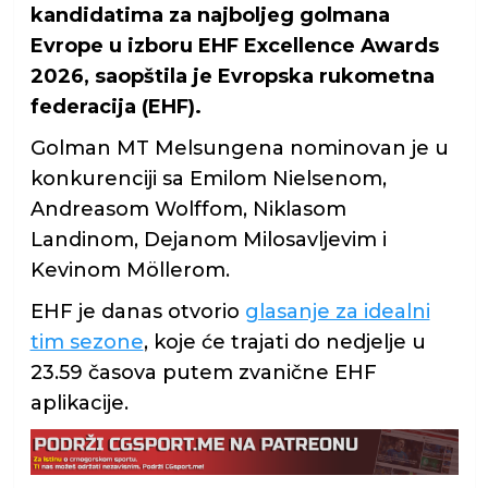
kandidatima za najboljeg golmana
Evrope u izboru EHF Excellence Awards
2026, saopštila je Evropska rukometna
federacija (EHF).
Golman MT Melsungena nominovan je u
konkurenciji sa Emilom Nielsenom,
Andreasom Wolffom, Niklasom
Landinom, Dejanom Milosavljevim i
Kevinom Möllerom.
EHF je danas otvorio
glasanje za idealni
tim sezone
, koje će trajati do nedjelje u
23.59 časova putem zvanične EHF
aplikacije.