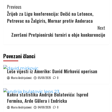
Continue
Previous
Reading
Žrijeb za Ligu konferencija: Dečić na Letonce,
Petrovac na Žalgiris, Mornar protiv Andoraca
Next
Završeni Pretpionirski turniri u obje konkurencije
Povezani članci
Loše vijesti iz Amerike: David Mirković operisan
Mario Andrijašević
05/08/2026
0
Kakva statistika Andrije Bulatovića: Ispred
Fermína, Arde Gülera i Endricka
Mario Andrijašević
04/08/2026
0