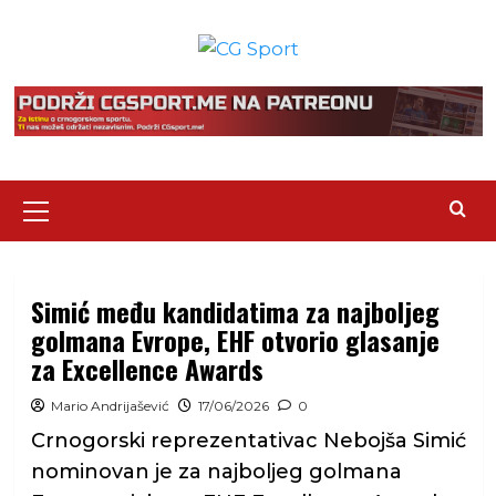
Skip
to
content
Primary
Menu
Simić među kandidatima za najboljeg
golmana Evrope, EHF otvorio glasanje
za Excellence Awards
Mario Andrijašević
17/06/2026
0
Crnogorski reprezentativac Nebojša Simić
nominovan je za najboljeg golmana