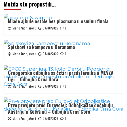
Možda ste propustili…
Mlade ajkule ostale bez plasmana u osminu finala
Mario Andrijašević
07/08/2026
0
Spiskovi za kampove u Beranama
Mario Andrijašević
07/08/2026
0
Crnogorska odbojka sa četiri predstavnika u MEVZA
ligi – Odbojka Crna Gora
Mario Andrijašević
07/08/2026
0
Prve provjere pred Eurovolej: Odbojkašice dočekuju
Austriju u Kolašinu – Odbojka Crna Gora
Mario Andrijašević
06/08/2026
0