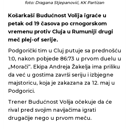
foto: Dragana Stjepanović, KK Partizan
Košarkaši Budućnost Volija igraće u
petak od 19 časova po crnogorskom
vremenu protiv Cluja u Rumuniji drugi
meč plej-of serije.
Podgorički tim u Cluj putuje sa prednošću
1:0, nakon pobjede 86:73 u prvom duelu u
„Morači“. Ekipa Andreja Žakelja ima priliku
da već u gostima završi seriju i izbjegne
majstoricu, koja je zakazana za 12. maj u
Podgorici.
Trener Budućnost Volija očekuje da će
rival pred svojim navijačima igrati
drugačije nego u prvom meču.