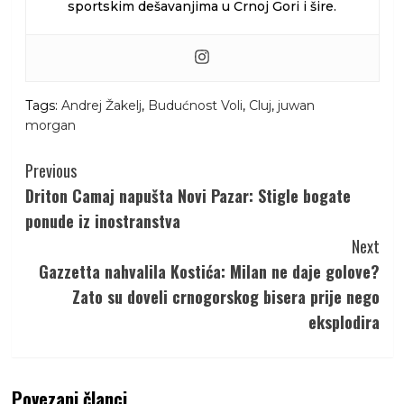
sportskim dešavanjima u Crnoj Gori i šire.
Tags:
Andrej Žakelj
,
Budućnost Voli
,
Cluj
,
juwan
morgan
Continue
Previous
Reading
Driton Camaj napušta Novi Pazar: Stigle bogate
ponude iz inostranstva
Next
Gazzetta nahvalila Kostića: Milan ne daje golove?
Zato su doveli crnogorskog bisera prije nego
eksplodira
Povezani članci