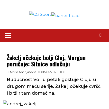
Skip
to
content
Primary
Menu
Žakelj očekuje bolji Cluj, Morgan
poručuje: Sitnice odlučuju
Mario Andrijašević
08/05/2026
0
Budućnost Voli u petak gostuje Cluju u
drugom meču serije. Žakelj očekuje čvršći
i brži ritam domaćina.