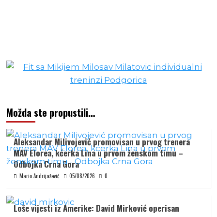
Možda ste propustili…
Aleksandar Milivojević promovisan u prvog trenera
MAV Elorea, kćerka Lina u prvom ženskom timu –
Odbojka Crna Gora
Mario Andrijašević
05/08/2026
0
Loše vijesti iz Amerike: David Mirković operisan