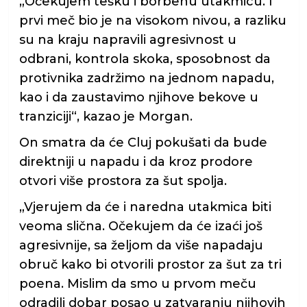
„Očekujem tešku i borbenu utakmicu. I
prvi meč bio je na visokom nivou, a razliku
su na kraju napravili agresivnost u
odbrani, kontrola skoka, sposobnost da
protivnika zadržimo na jednom napadu,
kao i da zaustavimo njihove bekove u
tranziciji“, kazao je Morgan.
On smatra da će Cluj pokušati da bude
direktniji u napadu i da kroz prodore
otvori više prostora za šut spolja.
„Vjerujem da će i naredna utakmica biti
veoma slična. Očekujem da će izaći još
agresivnije, sa željom da više napadaju
obruč kako bi otvorili prostor za šut za tri
poena. Mislim da smo u prvom meču
odradili dobar posao u zatvaranju njihovih