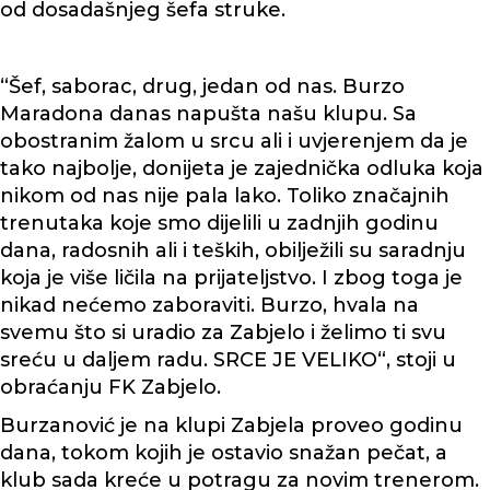
od dosadašnjeg šefa struke.
“Šef, saborac, drug, jedan od nas. Burzo
Maradona danas napušta našu klupu. Sa
obostranim žalom u srcu ali i uvjerenjem da je
tako najbolje, donijeta je zajednička odluka koja
nikom od nas nije pala lako. Toliko značajnih
trenutaka koje smo dijelili u zadnjih godinu
dana, radosnih ali i teških, obilježili su saradnju
koja je više ličila na prijateljstvo. I zbog toga je
nikad nećemo zaboraviti. Burzo, hvala na
svemu što si uradio za Zabjelo i želimo ti svu
sreću u daljem radu. SRCE JE VELIKO“, stoji u
obraćanju FK Zabjelo.
Burzanović je na klupi Zabjela proveo godinu
dana, tokom kojih je ostavio snažan pečat, a
klub sada kreće u potragu za novim trenerom.