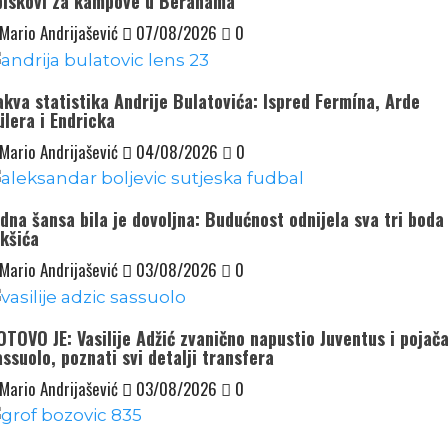
piskovi za kampove u Beranama
Mario Andrijašević
07/08/2026
0
akva statistika Andrije Bulatovića: Ispred Fermína, Arde
ülera i Endricka
Mario Andrijašević
04/08/2026
0
dna šansa bila je dovoljna: Budućnost odnijela sva tri boda 
ikšića
Mario Andrijašević
03/08/2026
0
OTOVO JE: Vasilije Adžić zvanično napustio Juventus i pojač
ssuolo, poznati svi detalji transfera
Mario Andrijašević
03/08/2026
0