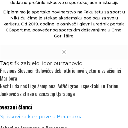
dodatno proširilo iskustvo u sportskoj administraciji.
Diplomirao je sportsko novinarstvo na Fakultetu za sport u
Nikšiću, čime je stekao akademsku podlogu za svoju
karijeru. Od 2019. godine je osnivač i glavni urednik portala
CGsport.me, posvećenog sportskim dešavanjima u Crnoj
Gori i šire.
Tags:
fk zabjelo
,
igor burzanovic
Continue
Previous
Slovenci: Đalovićev debi otkrio novi vjetar u svlačionici
Reading
Maribora
Next
Luda noć Lige šampiona: Adžić igrao u spektaklu u Torinu,
Janković asistirao u senzaciji Qarabaga
ovezani članci