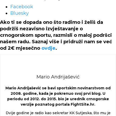
Share
Facebook
the
Bluesky
post
Ako ti se dopada ono što radimo i želiš da
"Igor
podržiš nezavisno izvještavanje o
Burzanović
crnogorskom sportu, razmisli o maloj podršci
napustio
našem radu. Saznaj više i pridruži nam se već
klupu
od 2€ mjesečno
ovdje
.
Zabjela
nakon
lošeg
starta
Mario Andrijašević
sezone"
Mario Andrijašević se bavi sportskim novinarstvom od
2008. godine, kada je pokrenuo svoj prvi blog. U
periodu od 2012. do 2015. bio je urednik crnogorske
verzije poznatog portala FightSite.hr.
Dvije godine je radio kao sekretar KK Sutjeska, što mu je