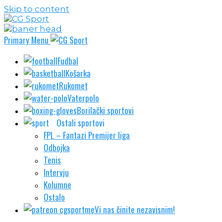
Skip to content
Primary Menu
Fudbal
Košarka
Rukomet
Vaterpolo
Borilački sportovi
Ostali sportovi
FPL – Fantazi Premijer liga
Odbojka
Tenis
Intervju
Kolumne
Ostalo
Vi nas činite nezavisnim!