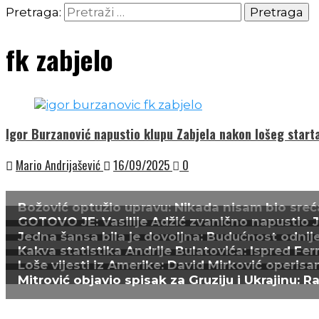
Pretraga:
fk zabjelo
Igor Burzanović napustio klupu Zabjela nakon lošeg start
Mario Andrijašević
16/09/2025
0
Božović optužio upravu: Nikada nisam bio sreća
GOTOVO JE: Vasilije Adžić zvanično napustio Juv
Jedna šansa bila je dovoljna: Budućnost odnijel
Kakva statistika Andrije Bulatovića: Ispred Fer
Loše vijesti iz Amerike: David Mirković operisa
Mitrović objavio spisak za Gruziju i Ukrajinu: R