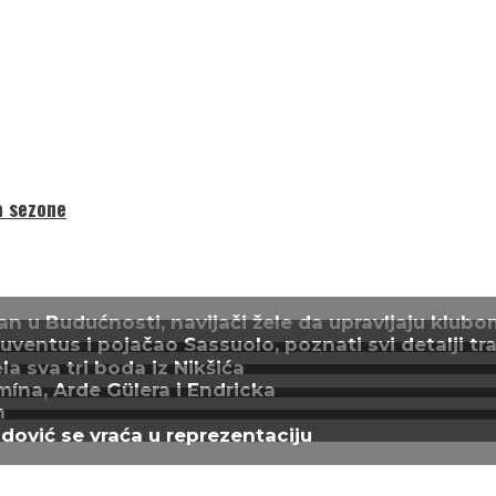
a sezone
n u Budućnosti, navijači žele da upravljaju klubo
entus i pojačao Sassuolo, poznati svi detalji tra
a sva tri boda iz Nikšića
mína, Arde Gülera i Endricka
n
adović se vraća u reprezentaciju