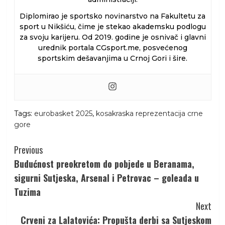
Diplomirao je sportsko novinarstvo na Fakultetu za
sport u Nikšiću, čime je stekao akademsku podlogu
za svoju karijeru. Od 2019. godine je osnivač i glavni
urednik portala CGsport.me, posvećenog
sportskim dešavanjima u Crnoj Gori i šire.
Tags:
eurobasket 2025
,
kosakraska reprezentacija crne
gore
Continue
Previous
Reading
Budućnost preokretom do pobjede u Beranama,
sigurni Sutjeska, Arsenal i Petrovac – goleada u
Tuzima
Next
Crveni za Lalatovića: Propušta derbi sa Sutjeskom