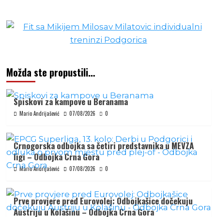
Možda ste propustili…
Spiskovi za kampove u Beranama
Mario Andrijašević
07/08/2026
0
Crnogorska odbojka sa četiri predstavnika u MEVZA
ligi – Odbojka Crna Gora
Mario Andrijašević
07/08/2026
0
Prve provjere pred Eurovolej: Odbojkašice dočekuju
Austriju u Kolašinu – Odbojka Crna Gora