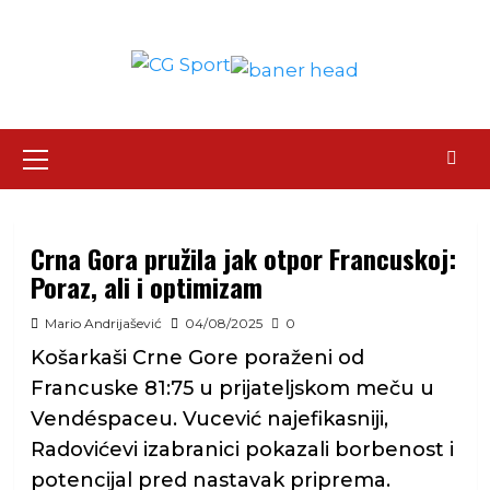
Skip
to
content
Primary
Menu
Crna Gora pružila jak otpor Francuskoj:
Poraz, ali i optimizam
Mario Andrijašević
04/08/2025
0
Košarkaši Crne Gore poraženi od
Francuske 81:75 u prijateljskom meču u
Vendéspaceu. Vucević najefikasniji,
Radovićevi izabranici pokazali borbenost i
potencijal pred nastavak priprema.