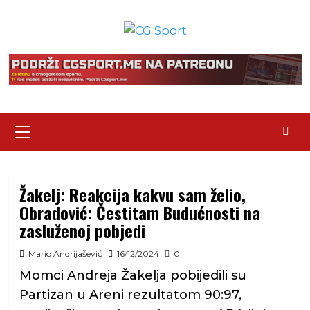
Skip
to
content
Primary
Menu
Žakelj: Reakcija kakvu sam želio,
Obradović: Čestitam Budućnosti na
zasluženoj pobjedi
Mario Andrijašević
16/12/2024
0
Momci Andreja Žakelja pobijedili su
Partizan u Areni rezultatom 90:97,