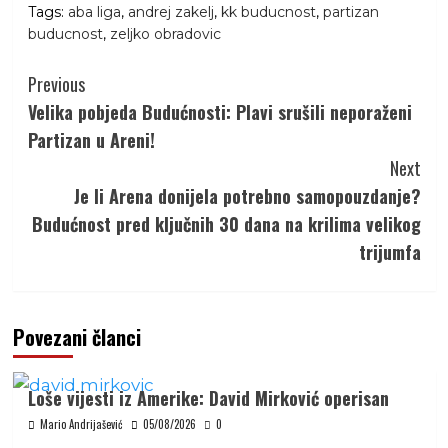
Tags:
aba liga
,
andrej zakelj
,
kk buducnost
,
partizan
buducnost
,
zeljko obradovic
Continue
Previous
Reading
Velika pobjeda Budućnosti: Plavi srušili neporaženi
Partizan u Areni!
Next
Je li Arena donijela potrebno samopouzdanje?
Budućnost pred ključnih 30 dana na krilima velikog
trijumfa
Povezani članci
Loše vijesti iz Amerike: David Mirković operisan
Mario Andrijašević
05/08/2026
0