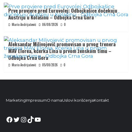
Prve provjere pred Eurovolej: Odbojkašice dočekuju
Austriju u Kolašinu – Odbojka Crna Gora
Mario Andrijašević
06/08/2026
0
Aleksandar Milivojević promovisan u prvog trenera
MAV Elorea, kćerka Lina u prvom ženskom timu –
Odbojka Crna Gora
Mario Andrijašević
05/08/2026
0
Marketing
Impressum
O nama
Uslovi korišćenja
Kontakt
Facebook
Twitter
Instagram
TikTok
YouTube