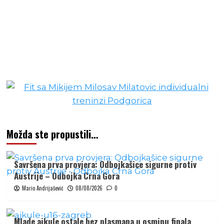
Možda ste propustili…
Savršena prva provjera: Odbojkašice sigurne protiv
Austrije – Odbojka Crna Gora
Mario Andrijašević
08/08/2026
0
Mlade ajkule ostale bez plasmana u osminu finala