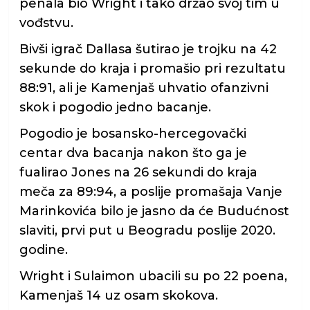
penala bio Wright i tako držao svoj tim u
vođstvu.
Bivši igrač Dallasa šutirao je trojku na 42
sekunde do kraja i promašio pri rezultatu
88:91, ali je Kamenjaš uhvatio ofanzivni
skok i pogodio jedno bacanje.
Pogodio je bosansko-hercegovački
centar dva bacanja nakon što ga je
fualirao Jones na 26 sekundi do kraja
meča za 89:94, a poslije promašaja Vanje
Marinkovića bilo je jasno da će Budućnost
slaviti, prvi put u Beogradu poslije 2020.
godine.
Wright i Sulaimon ubacili su po 22 poena,
Kamenjaš 14 uz osam skokova.