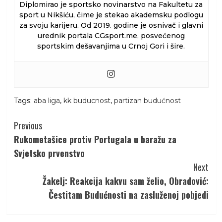
Diplomirao je sportsko novinarstvo na Fakultetu za
sport u Nikšiću, čime je stekao akademsku podlogu
za svoju karijeru. Od 2019. godine je osnivač i glavni
urednik portala CGsport.me, posvećenog
sportskim dešavanjima u Crnoj Gori i šire.
Tags:
aba liga
,
kk buducnost
,
partizan budućnost
Continue
Previous
Reading
Rukometašice protiv Portugala u baražu za
Svjetsko prvenstvo
Next
Žakelj: Reakcija kakvu sam želio, Obradović:
Čestitam Budućnosti na zasluženoj pobjedi