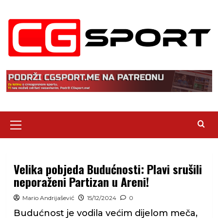
Skip
to
content
Primary
Menu
Velika pobjeda Budućnosti: Plavi srušili
neporaženi Partizan u Areni!
Mario Andrijašević
15/12/2024
0
Budućnost je vodila većim dijelom meča,