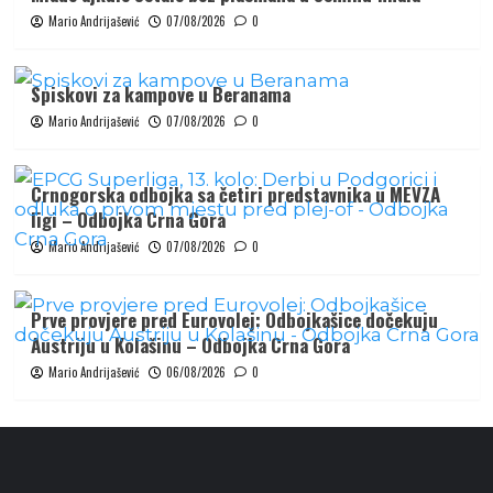
Mario Andrijašević
07/08/2026
0
Spiskovi za kampove u Beranama
Mario Andrijašević
07/08/2026
0
Crnogorska odbojka sa četiri predstavnika u MEVZA
ligi – Odbojka Crna Gora
Mario Andrijašević
07/08/2026
0
Prve provjere pred Eurovolej: Odbojkašice dočekuju
Austriju u Kolašinu – Odbojka Crna Gora
Mario Andrijašević
06/08/2026
0