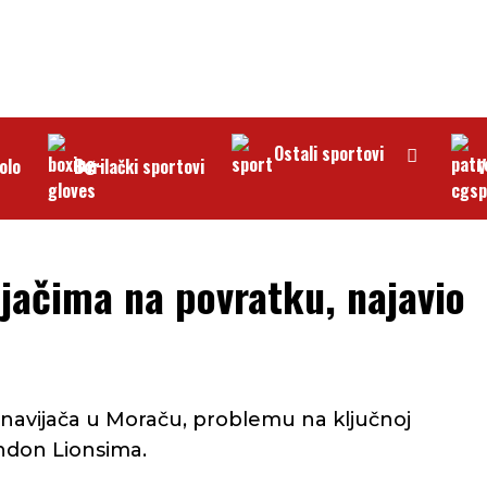
Ostali sportovi
olo
Borilački sportovi
V
ijačima na povratku, najavio
 navijača u Moraču, problemu na ključnoj
ondon Lionsima.