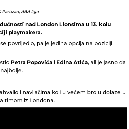
K Partizan, ABA liga
dućnosti nad London Lionsima u 13. kolu
ciji playmakera.
 se povrijedio, pa je jedina opcija na poziciji
stio
Petra Popovića
i
Edina Atića
, ali je jasno da
 najbolje.
ahvalio i navijačima koji u većem broju dolaze u
sa timom iz Londona.