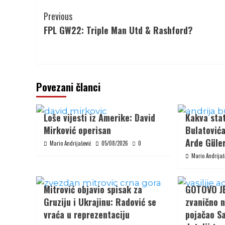
Continue
Previous
Reading
FPL GW22: Triple Man Utd & Rashford?
Povezani članci
Loše vijesti iz Amerike: David
Kakva stat
Mirković operisan
Bulatovića
Arde Güler
Mario Andrijašević
05/08/2026
0
Mario Andrijaš
Mitrović objavio spisak za
GOTOVO JE:
Gruziju i Ukrajinu: Radović se
zvanično n
vraća u reprezentaciju
pojačao Sa