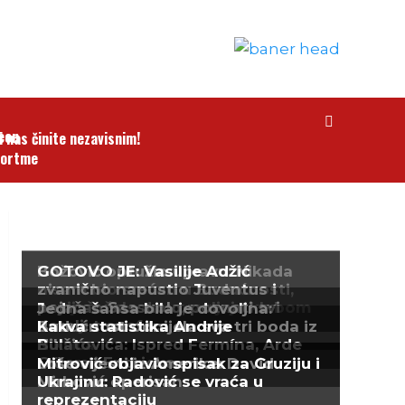
i nas činite nezavisnim!