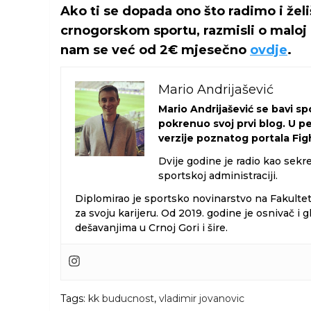
Ako ti se dopada ono što radimo i žel
crnogorskom sportu, razmisli o maloj 
nam se već od 2€ mjesečno
ovdje
.
Mario Andrijašević
Mario Andrijašević se bavi s
pokrenuo svoj prvi blog. U p
verzije poznatog portala Figh
Dvije godine je radio kao sekre
sportskoj administraciji.
Diplomirao je sportsko novinarstvo na Fakulte
za svoju karijeru. Od 2019. godine je osnivač 
dešavanjima u Crnoj Gori i šire.
Tags:
kk buducnost
,
vladimir jovanovic