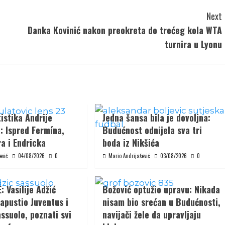
Next
Danka Kovinić nakon preokreta do trećeg kola WTA
turnira u Lyonu
istika Andrije
Jedna šansa bila je dovoljna:
: Ispred Fermína,
Budućnost odnijela sva tri
a i Endricka
boda iz Nikšića
ević
04/08/2026
0
Mario Andrijašević
03/08/2026
0
 Vasilije Adžić
Božović optužio upravu: Nikada
apustio Juventus i
nisam bio srećan u Budućnosti,
ssuolo, poznati svi
navijači žele da upravljaju