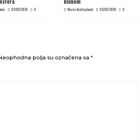
ansfera
klubom
ević
03/08/2026
0
Mario Andrijašević
03/08/2026
0
Neophodna polja su označena sa
*