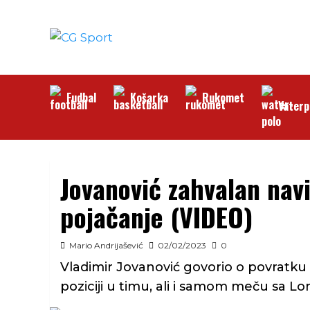
Skip
to
content
Fudbal
Košarka
Rukomet
Vaterp
Jovanović zahvalan nav
pojačanje (VIDEO)
Mario Andrijašević
02/02/2023
0
Vladimir Jovanović govorio o povratku
poziciji u timu, ali i samom meču sa L