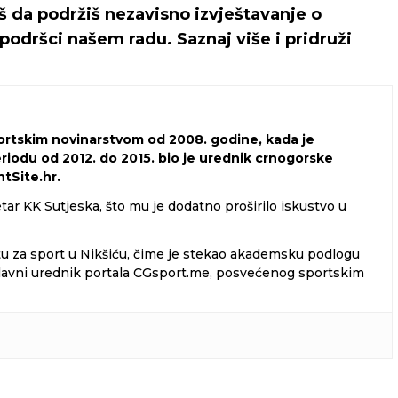
iš da podržiš nezavisno izvještavanje o
podršci našem radu. Saznaj više i pridruži
portskim novinarstvom od 2008. godine, kada je
eriodu od 2012. do 2015. bio je urednik crnogorske
tSite.hr.
tar KK Sutjeska, što mu je dodatno proširilo iskustvo u
tu za sport u Nikšiću, čime je stekao akademsku podlogu
i glavni urednik portala CGsport.me, posvećenog sportskim