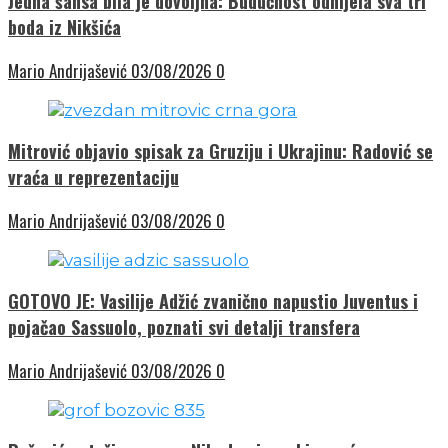
Jedna šansa bila je dovoljna: Budućnost odnijela sva tri
boda iz Nikšića
Mario Andrijašević
03/08/2026
0
Mitrović objavio spisak za Gruziju i Ukrajinu: Radović se
vraća u reprezentaciju
Mario Andrijašević
03/08/2026
0
GOTOVO JE: Vasilije Adžić zvanično napustio Juventus i
pojačao Sassuolo, poznati svi detalji transfera
Mario Andrijašević
03/08/2026
0