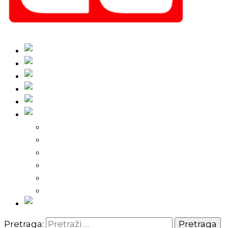
Fudbal
Košarka
Rukomet
Vaterpolo
Borilački sportovi
Ostali sportovi
FPL – Fantazi Premijer liga
Odbojka
Tenis
Intervju
Kolumne
Ostalo
Vi nas činite nezavisnim!
Pretraga: