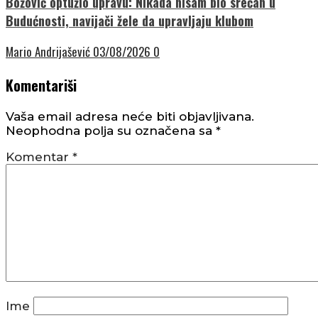
Božović optužio upravu: Nikada nisam bio srećan u
Budućnosti, navijači žele da upravljaju klubom
Mario Andrijašević
03/08/2026
0
Komentariši
Vaša email adresa neće biti objavljivana.
Neophodna polja su označena sa
*
Komentar
*
Ime