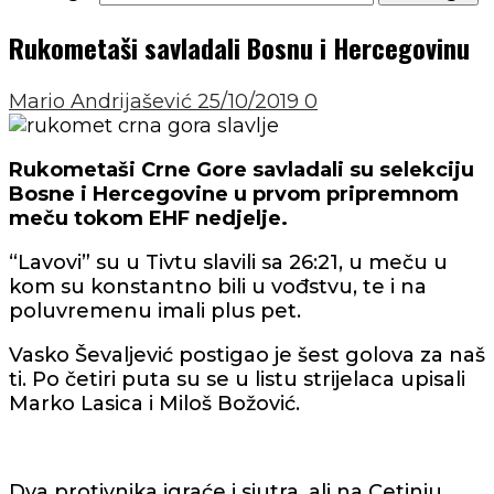
Rukometaši savladali Bosnu i Hercegovinu
Mario Andrijašević
25/10/2019
0
Rukometaši Crne Gore savladali su selekciju
Bosne i Hercegovine u prvom pripremnom
meču tokom EHF nedjelje.
“Lavovi” su u Tivtu slavili sa 26:21, u meču u
kom su konstantno bili u vođstvu, te i na
poluvremenu imali plus pet.
Vasko Ševaljević postigao je šest golova za naš
ti. Po četiri puta su se u listu strijelaca upisali
Marko Lasica i Miloš Božović.
Dva protivnika igraće i sjutra, ali na Cetinju.