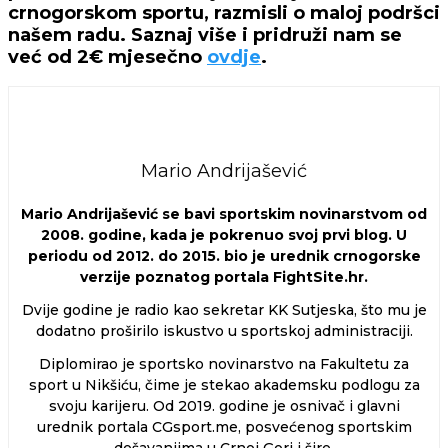
crnogorskom sportu, razmisli o maloj podršci
našem radu. Saznaj više i pridruži nam se
već od 2€ mjesečno
ovdje
.
Mario Andrijašević
Mario Andrijašević se bavi sportskim novinarstvom od
2008. godine, kada je pokrenuo svoj prvi blog. U
periodu od 2012. do 2015. bio je urednik crnogorske
verzije poznatog portala FightSite.hr.
Dvije godine je radio kao sekretar KK Sutjeska, što mu je
dodatno proširilo iskustvo u sportskoj administraciji.
Diplomirao je sportsko novinarstvo na Fakultetu za
sport u Nikšiću, čime je stekao akademsku podlogu za
svoju karijeru. Od 2019. godine je osnivač i glavni
urednik portala CGsport.me, posvećenog sportskim
dešavanjima u Crnoj Gori i šire.