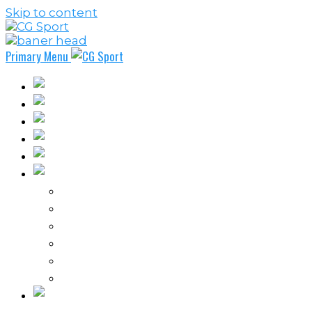
Skip to content
Primary Menu
Fudbal
Košarka
Rukomet
Vaterpolo
Borilački sportovi
Ostali sportovi
FPL – Fantazi Premijer liga
Odbojka
Tenis
Intervju
Kolumne
Ostalo
Vi nas činite nezavisnim!