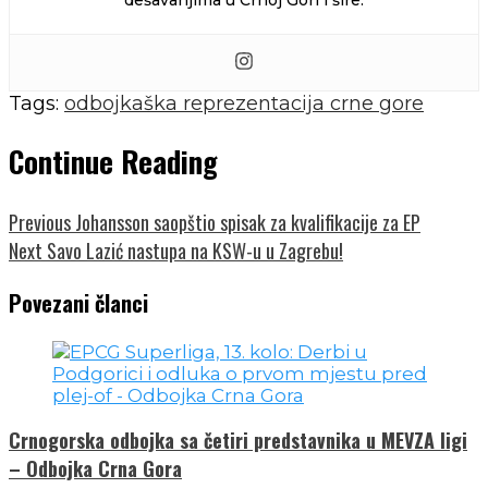
Tags:
odbojkaška reprezentacija crne gore
Continue Reading
Previous
Johansson saopštio spisak za kvalifikacije za EP
Next
Savo Lazić nastupa na KSW-u u Zagrebu!
Povezani članci
Crnogorska odbojka sa četiri predstavnika u MEVZA ligi
– Odbojka Crna Gora