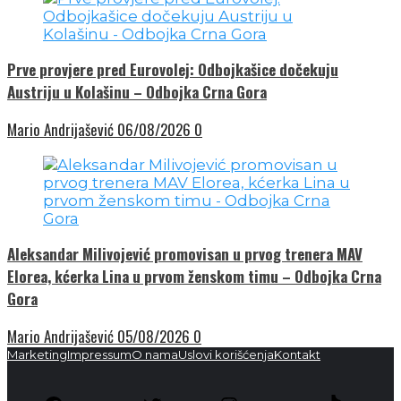
Prve provjere pred Eurovolej: Odbojkašice dočekuju
Austriju u Kolašinu – Odbojka Crna Gora
Mario Andrijašević
06/08/2026
0
Aleksandar Milivojević promovisan u prvog trenera MAV
Elorea, kćerka Lina u prvom ženskom timu – Odbojka Crna
Gora
Mario Andrijašević
05/08/2026
0
Marketing
Impressum
O nama
Uslovi korišćenja
Kontakt