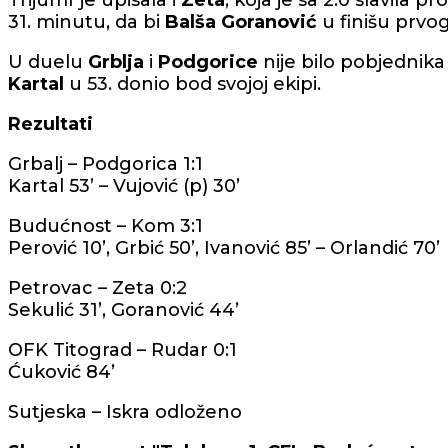
Trijumf je upisala i
Zeta
, koja je sa 2:0 slavila pr
31. minutu, da bi
Balša Goranović
u finišu prvo
U duelu
Grblja
i
Podgorice
nije bilo pobjednika 
Kartal
u 53. donio bod svojoj ekipi.
Rezultati
Grbalj – Podgorica 1:1
Kartal 53’ – Vujović (p) 30’
Budućnost – Kom 3:1
Perović 10’, Grbić 50’, Ivanović 85’ – Orlandić 70’
Petrovac – Zeta 0:2
Sekulić 31’, Goranović 44’
OFK Titograd – Rudar 0:1
Ćuković 84’
Sutjeska – Iskra odloženo