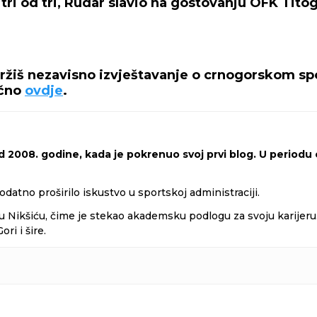
tri od tri, Rudar slavio na gostovanju OFK Tito
držiš nezavisno izvještavanje o crnogorskom spo
ečno
ovdje
.
 2008. godine, kada je pokrenuo svoj prvi blog. U periodu o
odatno proširilo iskustvo u sportskoj administraciji.
 Nikšiću, čime je stekao akademsku podlogu za svoju karijeru. 
i i šire.