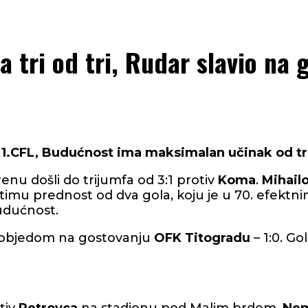
 tri od tri, Rudar slavio na
 1.CFL, Budućnost ima maksimalan učinak od tr
u došli do trijumfa od 3:1 protiv
Koma
.
Mihail
 timu prednost od dva gola, koju je u 70. efekt
udućnost.
objedom na gostovanju
OFK Titogradu
– 1:0. Go