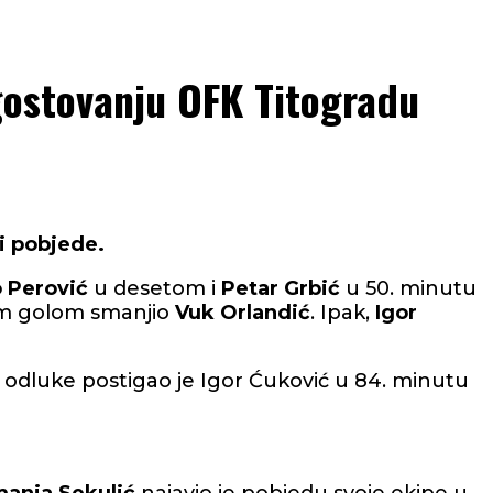
 gostovanju OFK Titogradu
i pobjede.
o Perović
u desetom i
Petar Grbić
u 50. minutu
nim golom smanjio
Vuk Orlandić
. Ipak,
Igor
l odluke postigao je Igor Ćuković u 84. minutu