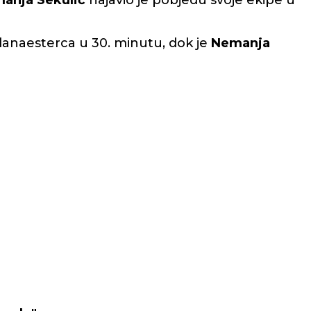
anja Sekulić
najavio je pobjedu svoje ekipe u
danaesterca u 30. minutu, dok je
Nemanja