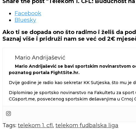
Share the post "Telekom 1. CFL: Budućnost na 
Facebook
Bluesky
Ako ti se dopada ono što radimo i želiš da po
Saznaj više i pridruži nam se već od 2€ mjes
Mario Andrijašević
Mario Andrijašević se bavi sportskim novinarstvom od
poznatog portala FightSite.hr.
Dvije godine je radio kao sekretar KK Sutjeska, što mu je d
Diplomirao je sportsko novinarstvo na Fakultetu za sport u
CGsport.me, posvećenog sportskim dešavanjima u Crnoj Gor
Tags:
telekom 1. cfl
,
telekom fudbalska liga