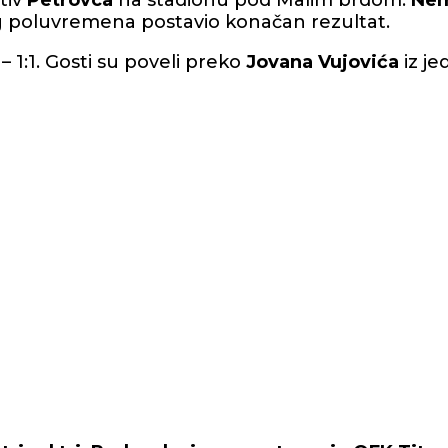
otiv
Petrovca
na stadionu pod Malim brdom.
Nem
g poluvremena postavio konačan rezultat.
– 1:1. Gosti su poveli preko
Jovana Vujovića
iz je