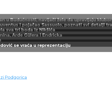
n u Budućnosti, navijači žele da upravljaju klubo
entus i pojačao Sassuolo, poznati svi detalji tra
a sva tri boda iz Nikšića
mína, Arde Gülera i Endricka
n
adović se vraća u reprezentaciju