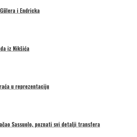
 Gülera i Endricka
da iz Nikšića
vraća u reprezentaciju
ačao Sassuolo, poznati svi detalji transfera