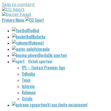
Skip to content
Primary Menu
Fudbal
Košarka
Rukomet
Vaterpolo
Borilački sportovi
Ostali sportovi
FPL – Fantazi Premijer liga
Odbojka
Tenis
Intervju
Kolumne
Ostalo
Vi nas činite nezavisnim!