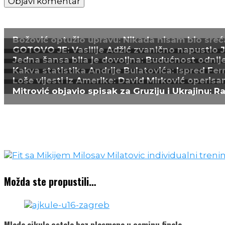
Božović optužio upravu: Nikada nisam bio sreća
GOTOVO JE: Vasilije Adžić zvanično napustio Juv
Jedna šansa bila je dovoljna: Budućnost odnijel
Kakva statistika Andrije Bulatovića: Ispred Fer
Loše vijesti iz Amerike: David Mirković operisa
Mitrović objavio spisak za Gruziju i Ukrajinu: R
Možda ste propustili…
Mlade ajkule ostale bez plasmana u osminu finala