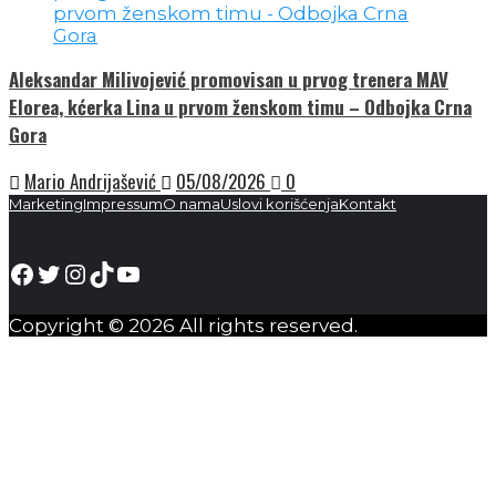
Aleksandar Milivojević promovisan u prvog trenera MAV
Elorea, kćerka Lina u prvom ženskom timu – Odbojka Crna
Gora
Mario Andrijašević
05/08/2026
0
Marketing
Impressum
O nama
Uslovi korišćenja
Kontakt
Facebook
Twitter
Instagram
TikTok
YouTube
Copyright © 2026 All rights reserved.