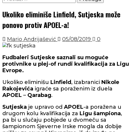
Ukoliko eliminiše Linfield, Sutjeska može
ponovo protiv APOEL-a!
Mario Andrijašević
05/08/2019
0
Fudbaleri Sutjeske saznali su moguće
protivnike u plej-of rundi kvalifikacija za Ligu
Evrope.
Ukoliko eliminišu
Linfield
, izabranici
Nikole
Rakojevića
igraće sa poraženim iz duela
APOEL
–
Qarabag
.
Sutjeska
je upravo od
APOEL
-a poražena u
drugom kolu kvalifikacija za
Ligu šampiona
,
pa bi u slučaju pobjede u dvomeču sa
šampionom Sjeverne Irske mogla da dobije