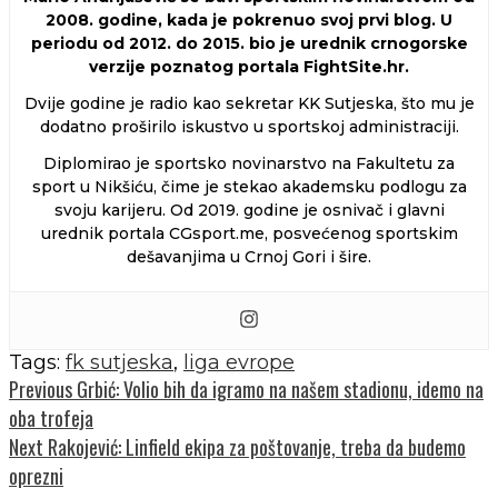
2008. godine, kada je pokrenuo svoj prvi blog. U
periodu od 2012. do 2015. bio je urednik crnogorske
verzije poznatog portala FightSite.hr.
Dvije godine je radio kao sekretar KK Sutjeska, što mu je
dodatno proširilo iskustvo u sportskoj administraciji.
Diplomirao je sportsko novinarstvo na Fakultetu za
sport u Nikšiću, čime je stekao akademsku podlogu za
svoju karijeru. Od 2019. godine je osnivač i glavni
urednik portala CGsport.me, posvećenog sportskim
dešavanjima u Crnoj Gori i šire.
Tags:
fk sutjeska
,
liga evrope
Continue
Previous
Grbić: Volio bih da igramo na našem stadionu, idemo na
oba trofeja
Reading
Next
Rakojević: Linfield ekipa za poštovanje, treba da budemo
oprezni