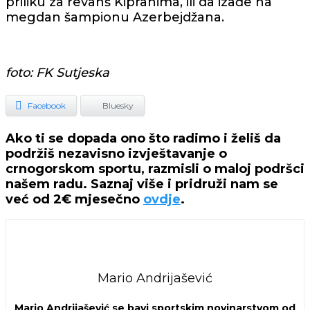
priliku za revanš Kipranima, ili da izađe na
megdan šampionu Azerbejdžana.
foto: FK Sutjeska
Facebook
Bluesky
Ako ti se dopada ono što radimo i želiš da
podržiš nezavisno izvještavanje o
crnogorskom sportu, razmisli o maloj podršci
našem radu. Saznaj više i pridruži nam se
već od 2€ mjesečno
ovdje
.
Mario Andrijašević
Mario Andrijašević se bavi sportskim novinarstvom od