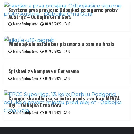
Savršena prva provjera: Odbojkašice sigurne protiv
Austrije – Odbojka Crna Gora
Mario Andrijašević
08/08/2026
0
Mlade ajkule ostale bez plasmana u osminu finala
Mario Andrijašević
07/08/2026
0
Spiskovi za kampove u Beranama
Mario Andrijašević
07/08/2026
0
Crnogorska odbojka sa četiri predstavnika u MEVZA
ligi – Odbojka Crna Gora
Mario Andrijašević
07/08/2026
0