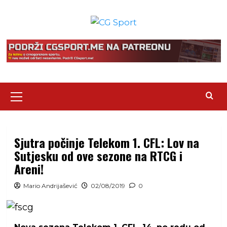
Skip
to
content
Primary
Menu
Sjutra počinje Telekom 1. CFL: Lov na
Sutjesku od ove sezone na RTCG i
Areni!
Mario Andrijašević
02/08/2019
0