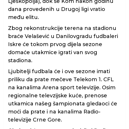
Lješkopolja), dok se Kom nakon godinu
dana provedenih u Drugoj ligi vratio
među elitu.
Zbog rekonstrukcije terena na stadionu
braće Velašević u Danilovgradu fudbaleri
Iskre će tokom prvog dijela sezone
domaće utakmice igrati van svog
stadiona.
Ljubitelji fudbala će i ove sezone imati
priliku da prate mečeve Telekom 1. CFL
na kanalima Arena sport televizije. Osim
regionalne televzijske kuće, prenose
utkamica našeg šampionata gledaoci će
moći da prate i na kanalima Radio-
televizije Crne Gore.