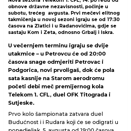
Nova sezona Telekom 1. CFL, 14. po redu od
obnove državne nezavisnosti, počinje u
subotu, trećeg avgusta. Prvi mečevi elitnog
takmičenja u novoj sezoni igraju se od 17:30
časova na Zlatici i u Radanovićima, gdje se
sastaju Kom i Zeta, odnosno Grbalj i Iskra.
U večernjem terminu igraju se dvije
utakmice – u Petrovcu će od 20:00
časova snage odmjeriti Petrovac i
Podgorica, novi prvoligaš, dok će pola
sata kasnije na Starom aerodromu
početi debi meč premijernog kola
Telekom 1. CFL, duel OFK Titograda i
Sutjeske.
Prvo kolo šampionata zatvara duel
Budućnost i i Rudara koji će se odigrati u
ponedjeljak, 5. avgusta od 19:00 časova.