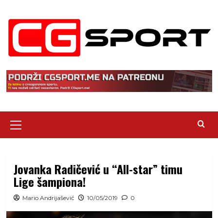
Skip
to
content
Primary
Menu
Jovanka Radičević u “All-star” timu
Lige šampiona!
Mario Andrijašević
10/05/2019
0