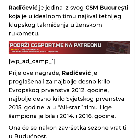
Radičević
je jedina iz svog
CSM București
koja je u idealnom timu najkvalitetnijeg
klupskog takmičenja u ženskom
rukometu.
[wp_ad_camp_1]
Prije ove nagrade,
Radičević
je
proglašena i za najbolje desno krilo
Evropskog prvenstva 2012. godine,
najbolje desno krilo Svjetskog prvenstva
2015. godine, a u “All-star” timu Lige
šampiona je bila i 2014. i 2016. godine.
Ona će se nakon završetka sezone vratiti
u Budućnost.