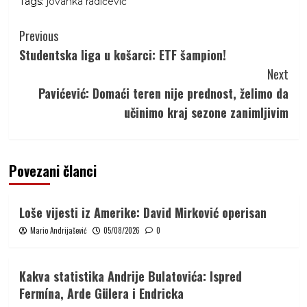
Tags:
jovanka radičević
Continue
Previous
Reading
Studentska liga u košarci: ETF šampion!
Next
Pavićević: Domaći teren nije prednost, želimo da
učinimo kraj sezone zanimljivim
Povezani članci
Loše vijesti iz Amerike: David Mirković operisan
Mario Andrijašević
05/08/2026
0
Kakva statistika Andrije Bulatovića: Ispred
Fermína, Arde Gülera i Endricka