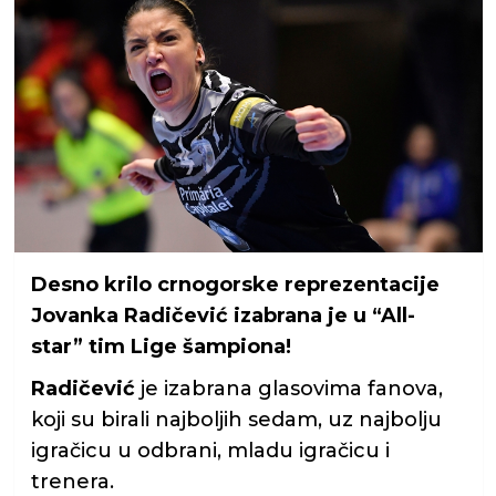
Desno krilo crnogorske reprezentacije
Jovanka Radičević izabrana je u “All-
star” tim Lige šampiona!
Radičević
je izabrana glasovima fanova,
koji su birali najboljih sedam, uz najbolju
igračicu u odbrani, mladu igračicu i
trenera.