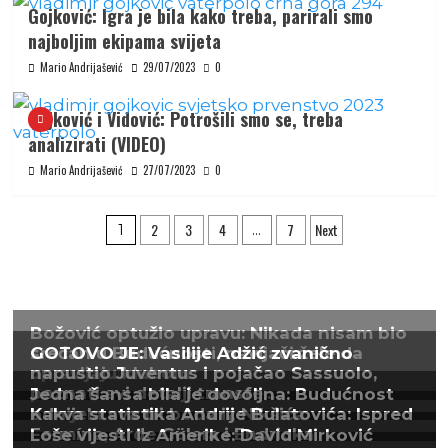
Gojković: Igra je bila kako treba, parirali smo
najboljim ekipama svijeta
Mario Andrijašević
29/07/2023
0
Gojković i Vidović: Potrošili smo se, treba
analizirati (VIDEO)
Mario Andrijašević
27/07/2023
0
Posts
2
3
4
7
Next
1
…
pagination