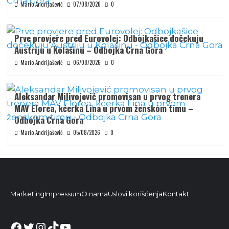
Mario Andrijašević
07/08/2026
0
Prve provjere pred Eurovolej: Odbojkašice dočekuju
Austriju u Kolašinu – Odbojka Crna Gora
Mario Andrijašević
06/08/2026
0
Aleksandar Milivojević promovisan u prvog trenera
MAV Elorea, kćerka Lina u prvom ženskom timu –
Odbojka Crna Gora
Mario Andrijašević
05/08/2026
0
Marketing
Impressum
O nama
Uslovi korišćenja
Kontakt
Facebook
Twitter
Instagram
TikTok
YouTube