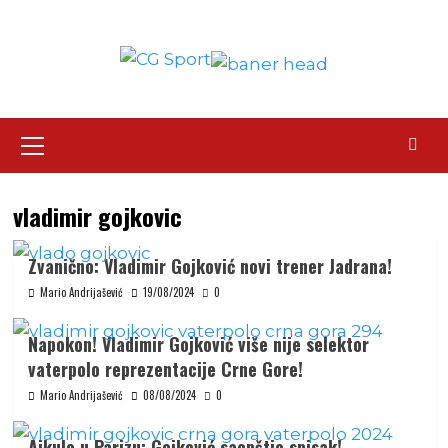
Skip
to
content
Primary
Menu
vladimir gojkovic
Zvanično: Vladimir Gojković novi trener Jadrana!
Mario Andrijašević
19/08/2024
0
Napokon! Vladimir Gojković više nije selektor
vaterpolo reprezentacije Crne Gore!
Mario Andrijašević
08/08/2024
0
Ajkule u Parizu: Gojković saopštio spisak!