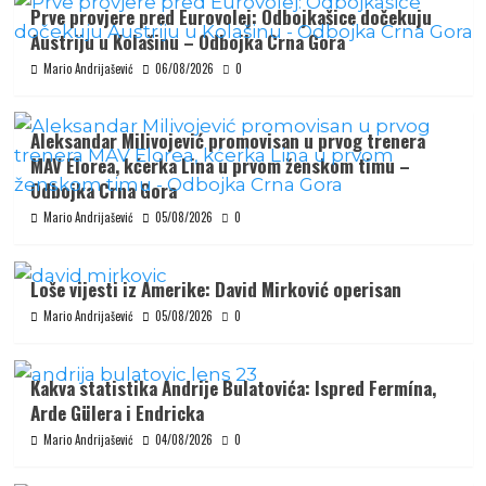
Prve provjere pred Eurovolej: Odbojkašice dočekuju
Austriju u Kolašinu – Odbojka Crna Gora
Mario Andrijašević
06/08/2026
0
Aleksandar Milivojević promovisan u prvog trenera
MAV Elorea, kćerka Lina u prvom ženskom timu –
Odbojka Crna Gora
Mario Andrijašević
05/08/2026
0
Loše vijesti iz Amerike: David Mirković operisan
Mario Andrijašević
05/08/2026
0
Kakva statistika Andrije Bulatovića: Ispred Fermína,
Arde Gülera i Endricka
Mario Andrijašević
04/08/2026
0