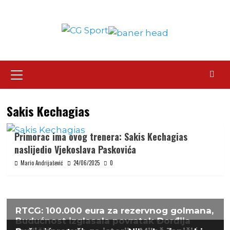
Skip
to
content
Primary
Menu
Sakis Kechagias
Primorac ima ovog trenera: Sakis Kechagias
naslijedio Vjekoslava Paskovića
Mario Andrijašević
24/06/2025
0