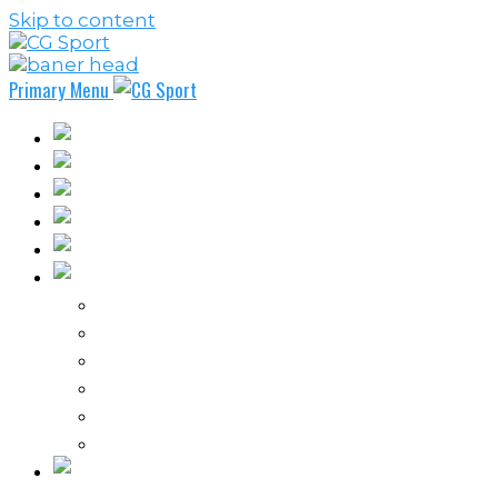
Skip to content
Primary Menu
Fudbal
Košarka
Rukomet
Vaterpolo
Borilački sportovi
Ostali sportovi
FPL – Fantazi Premijer liga
Odbojka
Tenis
Intervju
Kolumne
Ostalo
Vi nas činite nezavisnim!