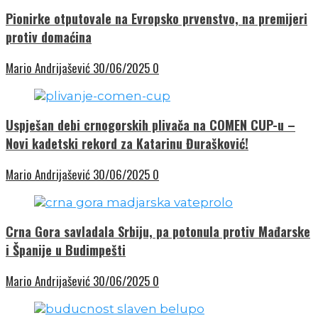
Pionirke otputovale na Evropsko prvenstvo, na premijeri
protiv domaćina
Mario Andrijašević
30/06/2025
0
Uspješan debi crnogorskih plivača na COMEN CUP-u –
Novi kadetski rekord za Katarinu Đurašković!
Mario Andrijašević
30/06/2025
0
Crna Gora savladala Srbiju, pa potonula protiv Mađarske
i Španije u Budimpešti
Mario Andrijašević
30/06/2025
0