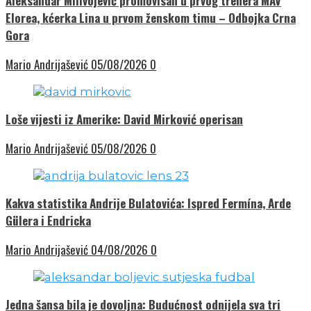
Aleksandar Milivojević promovisan u prvog trenera MAV
Elorea, kćerka Lina u prvom ženskom timu – Odbojka Crna
Gora
Mario Andrijašević
05/08/2026
0
Loše vijesti iz Amerike: David Mirković operisan
Mario Andrijašević
05/08/2026
0
Kakva statistika Andrije Bulatovića: Ispred Fermína, Arde
Gülera i Endricka
Mario Andrijašević
04/08/2026
0
Jedna šansa bila je dovoljna: Budućnost odnijela sva tri