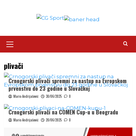
Skip
to
content
Primary
Menu
plivači
Crnogorski plivači spremni za nastup na Evropskom
prvenstvu do 23 godine u Slovačkoj
Mario Andrijašević
30/06/2025
0
Crnogorski plivači na COMEN Cup-u u Beogradu
Mario Andrijašević
20/06/2025
0