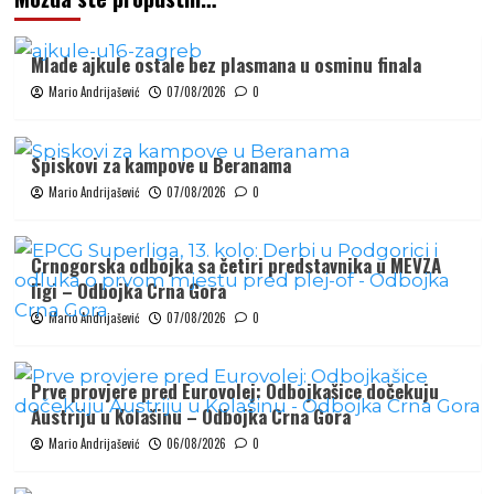
Mlade ajkule ostale bez plasmana u osminu finala
Mario Andrijašević
07/08/2026
0
Spiskovi za kampove u Beranama
Mario Andrijašević
07/08/2026
0
Crnogorska odbojka sa četiri predstavnika u MEVZA
ligi – Odbojka Crna Gora
Mario Andrijašević
07/08/2026
0
Prve provjere pred Eurovolej: Odbojkašice dočekuju
Austriju u Kolašinu – Odbojka Crna Gora
Mario Andrijašević
06/08/2026
0