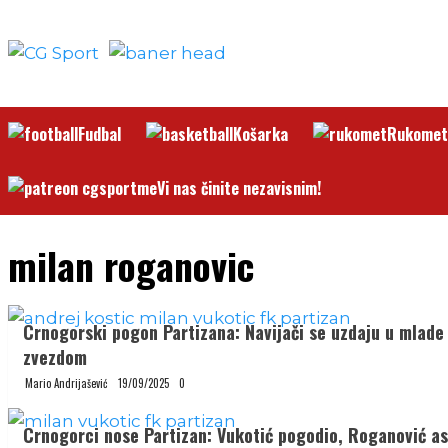
Skip
to
content
Fudbal
Košarka
Rukomet
Vi nas činite nezavisnim!
milan roganovic
Crnogorski pogon Partizana: Navijači se uzdaju u mlade
zvezdom
Mario Andrijašević
19/09/2025
0
Crnogorci nose Partizan: Vukotić pogodio, Roganović asi