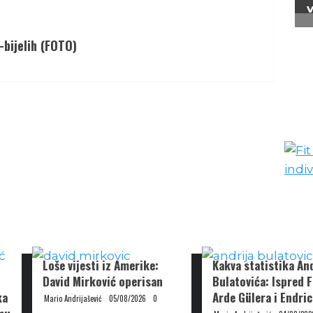
-bijelih (FOTO)
Loše vijesti iz Amerike:
Kakva statistika And
David Mirković operisan
Bulatovića: Ispred 
ka
Arde Gülera i Endri
Mario Andrijašević
05/08/2026
0