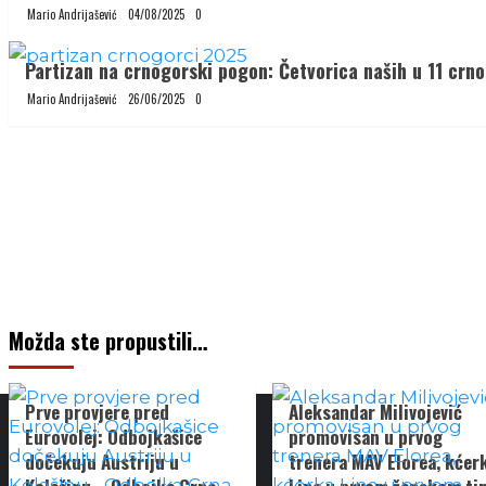
Mario Andrijašević
04/08/2025
0
Partizan na crnogorski pogon: Četvorica naših u 11 crno
Mario Andrijašević
26/06/2025
0
Možda ste propustili…
Prve provjere pred
Aleksandar Milivojević
Eurovolej: Odbojkašice
promovisan u prvog
dočekuju Austriju u
trenera MAV Elorea, kćer