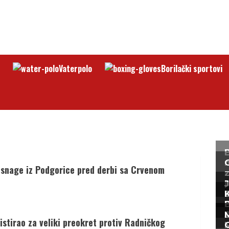
Vaterpolo
Borilački sportovi
 snage iz Podgorice pred derbi sa Crvenom
n
J
d
K
L
stirao za veliki preokret protiv Radničkog
G