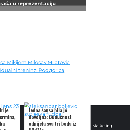
vraća u reprezentaciju
rije
Jedna šansa bila je
Fermína,
dovoljna: Budućnost
cka
odnijela sva tri boda iz
Marketing