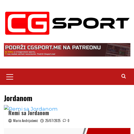
Skip
to
content
Primary
Menu
Jordanom
Remi sa Jordanom
Mario Andrijašević
25/07/2025
0