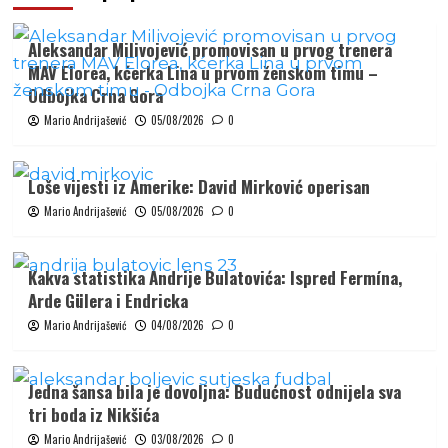
Aleksandar Milivojević promovisan u prvog trenera
MAV Elorea, kćerka Lina u prvom ženskom timu –
Odbojka Crna Gora
Mario Andrijašević
05/08/2026
0
Loše vijesti iz Amerike: David Mirković operisan
Mario Andrijašević
05/08/2026
0
Kakva statistika Andrije Bulatovića: Ispred Fermína,
Arde Gülera i Endricka
Mario Andrijašević
04/08/2026
0
Jedna šansa bila je dovoljna: Budućnost odnijela sva
tri boda iz Nikšića
Mario Andrijašević
03/08/2026
0