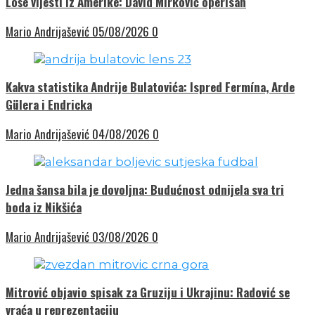
Loše vijesti iz Amerike: David Mirković operisan
Mario Andrijašević
05/08/2026
0
Kakva statistika Andrije Bulatovića: Ispred Fermína, Arde
Gülera i Endricka
Mario Andrijašević
04/08/2026
0
Jedna šansa bila je dovoljna: Budućnost odnijela sva tri
boda iz Nikšića
Mario Andrijašević
03/08/2026
0
Mitrović objavio spisak za Gruziju i Ukrajinu: Radović se
vraća u reprezentaciju