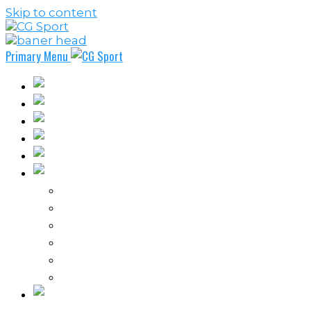
Skip to content
Primary Menu
Fudbal
Košarka
Rukomet
Vaterpolo
Borilački sportovi
Ostali sportovi
FPL – Fantazi Premijer liga
Odbojka
Tenis
Intervju
Kolumne
Ostalo
Vi nas činite nezavisnim!