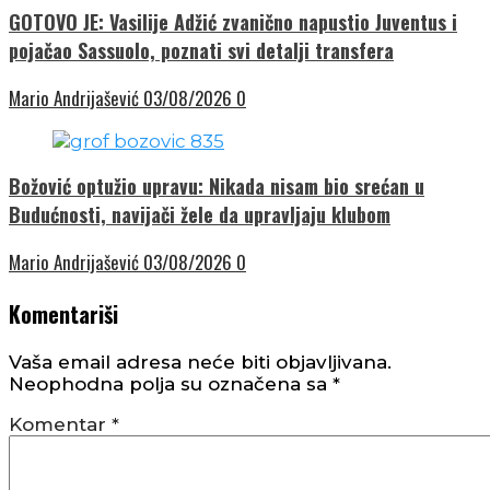
GOTOVO JE: Vasilije Adžić zvanično napustio Juventus i
pojačao Sassuolo, poznati svi detalji transfera
Mario Andrijašević
03/08/2026
0
Božović optužio upravu: Nikada nisam bio srećan u
Budućnosti, navijači žele da upravljaju klubom
Mario Andrijašević
03/08/2026
0
Komentariši
Vaša email adresa neće biti objavljivana.
Neophodna polja su označena sa
*
Komentar
*