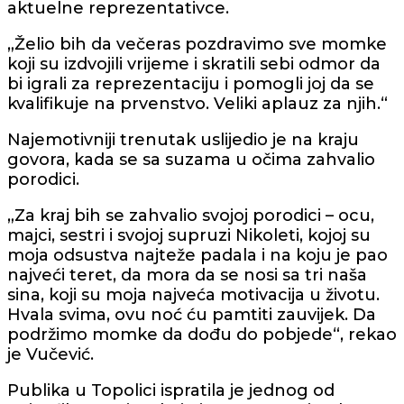
aktuelne reprezentativce.
„Želio bih da večeras pozdravimo sve momke
koji su izdvojili vrijeme i skratili sebi odmor da
bi igrali za reprezentaciju i pomogli joj da se
kvalifikuje na prvenstvo. Veliki aplauz za njih.“
Najemotivniji trenutak uslijedio je na kraju
govora, kada se sa suzama u očima zahvalio
porodici.
„Za kraj bih se zahvalio svojoj porodici – ocu,
majci, sestri i svojoj supruzi Nikoleti, kojoj su
moja odsustva najteže padala i na koju je pao
najveći teret, da mora da se nosi sa tri naša
sina, koji su moja najveća motivacija u životu.
Hvala svima, ovu noć ću pamtiti zauvijek. Da
podržimo momke da dođu do pobjede“, rekao
je Vučević.
Publika u Topolici ispratila je jednog od