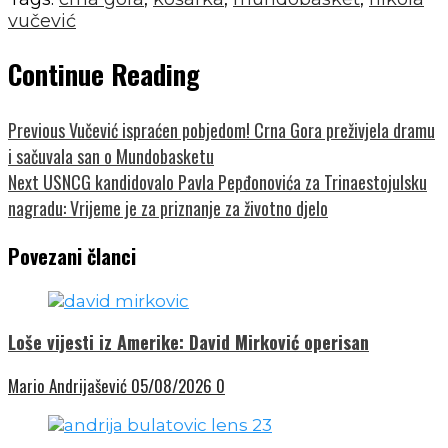
vučević
Continue Reading
Previous
Vučević ispraćen pobjedom! Crna Gora preživjela dramu
i sačuvala san o Mundobasketu
Next
USNCG kandidovalo Pavla Pepđonovića za Trinaestojulsku
nagradu: Vrijeme je za priznanje za životno djelo
Povezani članci
Loše vijesti iz Amerike: David Mirković operisan
Mario Andrijašević
05/08/2026
0