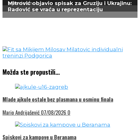
operisan
Mitrović objavio spisak za Gruziju i Ukrajinu:
Radović se vraća u reprezentaciju
Možda ste propustili…
Mlade ajkule ostale bez plasmana u osminu finala
Mario Andrijašević
07/08/2026
0
Spiskovi za kampove u Beranama