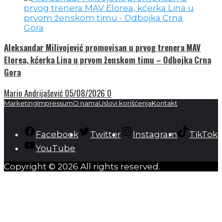
Aleksandar Milivojević promovisan u prvog trenera MAV
Elorea, kćerka Lina u prvom ženskom timu – Odbojka Crna
Gora
Mario Andrijašević
05/08/2026
0
Marketing
Impressum
O nama
Uslovi korišćenja
Kontakt
Facebook
Twitter
Instagram
TikTok
YouTube
Copyright © 2026 All rights reserved.