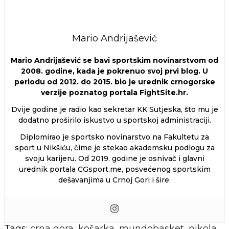
Mario Andrijašević
Mario Andrijašević se bavi sportskim novinarstvom od
2008. godine, kada je pokrenuo svoj prvi blog. U
periodu od 2012. do 2015. bio je urednik crnogorske
verzije poznatog portala FightSite.hr.
Dvije godine je radio kao sekretar KK Sutjeska, što mu je
dodatno proširilo iskustvo u sportskoj administraciji.
Diplomirao je sportsko novinarstvo na Fakultetu za
sport u Nikšiću, čime je stekao akademsku podlogu za
svoju karijeru. Od 2019. godine je osnivač i glavni
urednik portala CGsport.me, posvećenog sportskim
dešavanjima u Crnoj Gori i šire.
Tags:
crna gora
,
košarka
,
mundobasket
,
nikola