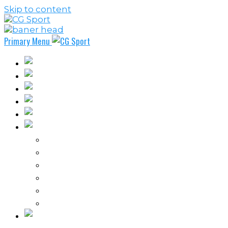
Skip to content
Primary Menu
Fudbal
Košarka
Rukomet
Vaterpolo
Borilački sportovi
Ostali sportovi
FPL – Fantazi Premijer liga
Odbojka
Tenis
Intervju
Kolumne
Ostalo
Vi nas činite nezavisnim!