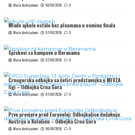
Mario Andrijašević
08/08/2026
0
Mlade ajkule ostale bez plasmana u osminu finala
Mario Andrijašević
07/08/2026
0
Spiskovi za kampove u Beranama
Mario Andrijašević
07/08/2026
0
Crnogorska odbojka sa četiri predstavnika u MEVZA
ligi – Odbojka Crna Gora
Mario Andrijašević
07/08/2026
0
Prve provjere pred Eurovolej: Odbojkašice dočekuju
Austriju u Kolašinu – Odbojka Crna Gora
Mario Andrijašević
06/08/2026
0