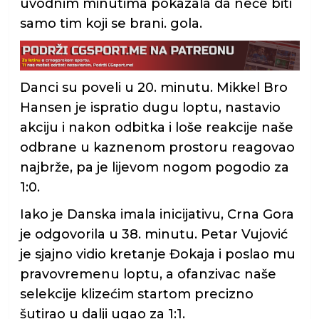
uvodnim minutima pokazala da neće biti
samo tim koji se brani. gola.
Danci su poveli u 20. minutu. Mikkel Bro
Hansen je ispratio dugu loptu, nastavio
akciju i nakon odbitka i loše reakcije naše
odbrane u kaznenom prostoru reagovao
najbrže, pa je lijevom nogom pogodio za
1:0.
Iako je Danska imala inicijativu, Crna Gora
je odgovorila u 38. minutu. Petar Vujović
je sjajno vidio kretanje Đokaja i poslao mu
pravovremenu loptu, a ofanzivac naše
selekcije klizećim startom precizno
šutirao u dalji ugao za 1:1.