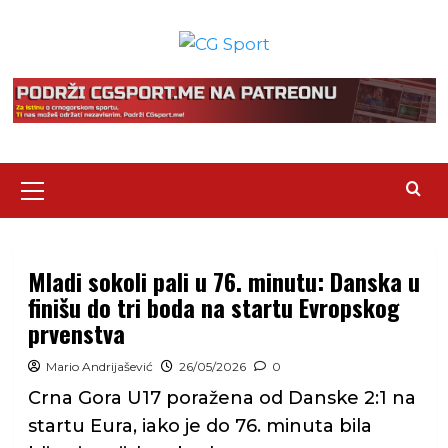
Skip
to
content
Primary
Menu
Mladi sokoli pali u 76. minutu: Danska u
finišu do tri boda na startu Evropskog
prvenstva
Mario Andrijašević
26/05/2026
0
Crna Gora U17 poražena od Danske 2:1 na
startu Eura, iako je do 76. minuta bila