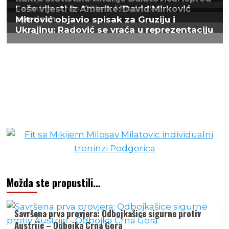
Možda ste propustili…
Savršena prva provjera: Odbojkašice sigurne protiv
Austrije – Odbojka Crna Gora