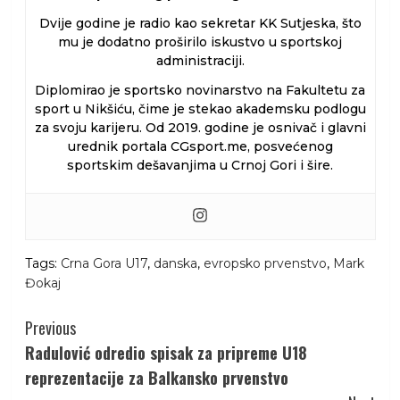
Dvije godine je radio kao sekretar KK Sutjeska, što
mu je dodatno proširilo iskustvo u sportskoj
administraciji.
Diplomirao je sportsko novinarstvo na Fakultetu za
sport u Nikšiću, čime je stekao akademsku podlogu
za svoju karijeru. Od 2019. godine je osnivač i glavni
urednik portala CGsport.me, posvećenog
sportskim dešavanjima u Crnoj Gori i šire.
Tags:
Crna Gora U17
,
danska
,
evropsko prvenstvo
,
Mark
Đokaj
Continue
Previous
Reading
Radulović odredio spisak za pripreme U18
reprezentacije za Balkansko prvenstvo