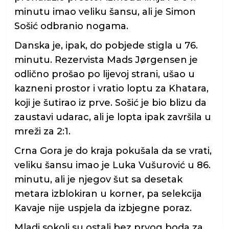
minutu imao veliku šansu, ali je Simon
Sošić odbranio nogama.
Danska je, ipak, do pobjede stigla u 76.
minutu. Rezervista Mads Jørgensen je
odlično prošao po lijevoj strani, ušao u
kazneni prostor i vratio loptu za Khatara,
koji je šutirao iz prve. Sošić je bio blizu da
zaustavi udarac, ali je lopta ipak završila u
mreži za 2:1.
Crna Gora je do kraja pokušala da se vrati,
veliku šansu imao je Luka Vušurović u 86.
minutu, ali je njegov šut sa desetak
metara izblokiran u korner, pa selekcija
Kavaje nije uspjela da izbjegne poraz.
Mladi sokoli su ostali bez prvog boda za