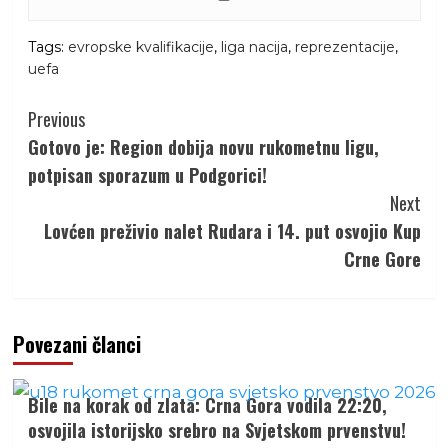
Tags:
evropske kvalifikacije
,
liga nacija
,
reprezentacije
,
uefa
Continue
Previous
Reading
Gotovo je: Region dobija novu rukometnu ligu,
potpisan sporazum u Podgorici!
Next
Lovćen preživio nalet Rudara i 14. put osvojio Kup
Crne Gore
Povezani članci
Bile na korak od zlata: Crna Gora vodila 22:20,
osvojila istorijsko srebro na Svjetskom prvenstvu!