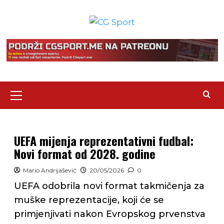
Skip
to
content
Primary
Menu
UEFA mijenja reprezentativni fudbal:
Novi format od 2028. godine
Mario Andrijašević
20/05/2026
0
UEFA odobrila novi format takmičenja za
muške reprezentacije, koji će se
primjenjivati nakon Evropskog prvenstva