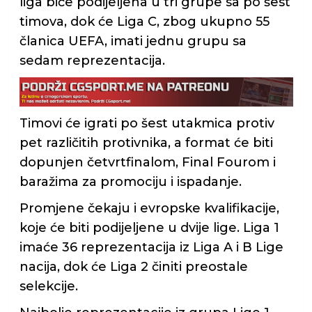
liga biće podijeljena u tri grupe sa po šest
timova, dok će Liga C, zbog ukupno 55
članica UEFA, imati jednu grupu sa
sedam reprezentacija.
Timovi će igrati po šest utakmica protiv
pet različitih protivnika, a format će biti
dopunjen četvrtfinalom, Final Fourom i
baražima za promociju i ispadanje.
Promjene čekaju i evropske kvalifikacije,
koje će biti podijeljene u dvije lige. Liga 1
imaće 36 reprezentacija iz Liga A i B Lige
nacija, dok će Liga 2 činiti preostale
selekcije.