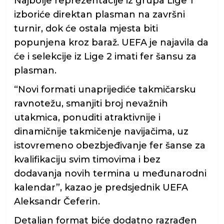
Najbolje reprezentacije iz grupa Lige 1
izboriće direktan plasman na završni
turnir, dok će ostala mjesta biti
popunjena kroz baraž. UEFA je najavila da
će i selekcije iz Lige 2 imati fer šansu za
plasman.
“Novi formati unaprijediće takmičarsku
ravnotežu, smanjiti broj nevažnih
utakmica, ponuditi atraktivnije i
dinamičnije takmičenje navijačima, uz
istovremeno obezbjeđivanje fer šanse za
kvalifikaciju svim timovima i bez
dodavanja novih termina u međunarodni
kalendar”, kazao je predsjednik UEFA
Aleksandr Čeferin.
Detaljan format biće dodatno razrađen