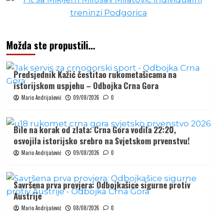
Možda ste propustili…
Predsjednik Kažić čestitao rukometašicama na
istorijskom uspjehu – Odbojka Crna Gora
Mario Andrijašević
09/08/2026
0
Bile na korak od zlata: Crna Gora vodila 22:20,
osvojila istorijsko srebro na Svjetskom prvenstvu!
Mario Andrijašević
09/08/2026
0
Savršena prva provjera: Odbojkašice sigurne protiv
Austrije
Mario Andrijašević
08/08/2026
0