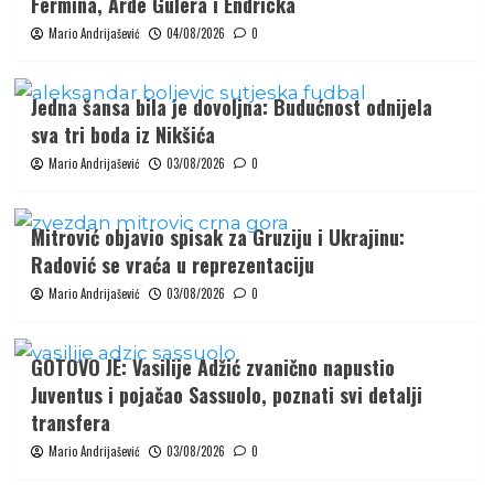
Fermína, Arde Gülera i Endricka
Mario Andrijašević
04/08/2026
0
Jedna šansa bila je dovoljna: Budućnost odnijela
sva tri boda iz Nikšića
Mario Andrijašević
03/08/2026
0
Mitrović objavio spisak za Gruziju i Ukrajinu:
Radović se vraća u reprezentaciju
Mario Andrijašević
03/08/2026
0
GOTOVO JE: Vasilije Adžić zvanično napustio
Juventus i pojačao Sassuolo, poznati svi detalji
transfera
Mario Andrijašević
03/08/2026
0