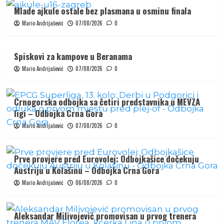
Mlade ajkule ostale bez plasmana u osminu finala
Mario Andrijašević
07/08/2026
0
Spiskovi za kampove u Beranama
Mario Andrijašević
07/08/2026
0
Crnogorska odbojka sa četiri predstavnika u MEVZA
ligi – Odbojka Crna Gora
Mario Andrijašević
07/08/2026
0
Prve provjere pred Eurovolej: Odbojkašice dočekuju
Austriju u Kolašinu – Odbojka Crna Gora
Mario Andrijašević
06/08/2026
0
Aleksandar Milivojević promovisan u prvog trenera