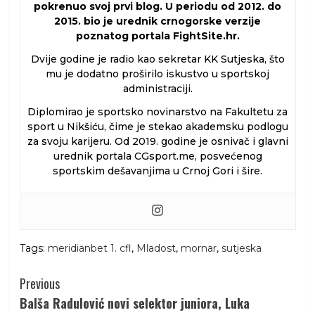
pokrenuo svoj prvi blog. U periodu od 2012. do
2015. bio je urednik crnogorske verzije
poznatog portala FightSite.hr.
Dvije godine je radio kao sekretar KK Sutjeska, što
mu je dodatno proširilo iskustvo u sportskoj
administraciji.
Diplomirao je sportsko novinarstvo na Fakultetu za
sport u Nikšiću, čime je stekao akademsku podlogu
za svoju karijeru. Od 2019. godine je osnivač i glavni
urednik portala CGsport.me, posvećenog
sportskim dešavanjima u Crnoj Gori i šire.
Tags:
meridianbet 1. cfl
,
Mladost
,
mornar
,
sutjeska
Continue
Previous
Reading
Balša Radulović novi selektor juniora, Luka