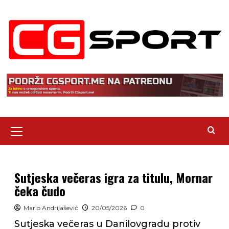
Skip
to
content
Primary
Menu
Sutjeska večeras igra za titulu, Mornar
čeka čudo
Mario Andrijašević
20/05/2026
0
Sutjeska večeras u Danilovgradu protiv