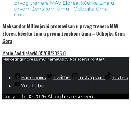
Aleksandar Milivojević promovisan u prvog trenera MAV
Elorea, kćerka Lina u prvom ženskom timu – Odbojka Crna
Gora
Mario Andrijašević
05/08/2026
0
Marketing
Impressum
O nama
Uslovi korišćenja
Kontakt
Facebook
Twitter
Instagram
TikTok
YouTube
Copyright © 2026 All rights reserved.