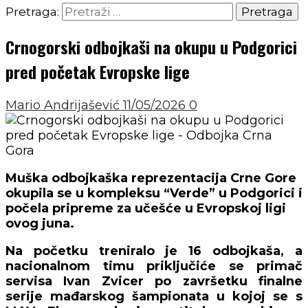
Pretraga:
Crnogorski odbojkaši na okupu u Podgorici
pred početak Evropske lige
Mario Andrijašević
11/05/2026
0
Muška odbojkaška reprezentacija Crne Gore
okupila se u kompleksu “Verde” u Podgorici i
počela pripreme za učešće u Evropskoj ligi
ovog juna
.
Na početku treniralo je 16 odbojkaša, a
nacionalnom timu priključiće se primač
servisa
Ivan Zvicer
po završetku finalne
serije mađarskog šampionata u kojoj se s