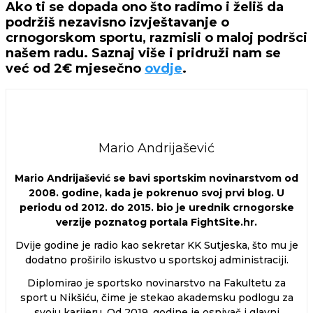
Ako ti se dopada ono što radimo i želiš da
podržiš nezavisno izvještavanje o
crnogorskom sportu, razmisli o maloj podršci
našem radu. Saznaj više i pridruži nam se
već od 2€ mjesečno
ovdje
.
Mario Andrijašević
Mario Andrijašević se bavi sportskim novinarstvom od
2008. godine, kada je pokrenuo svoj prvi blog. U
periodu od 2012. do 2015. bio je urednik crnogorske
verzije poznatog portala FightSite.hr.
Dvije godine je radio kao sekretar KK Sutjeska, što mu je
dodatno proširilo iskustvo u sportskoj administraciji.
Diplomirao je sportsko novinarstvo na Fakultetu za
sport u Nikšiću, čime je stekao akademsku podlogu za
svoju karijeru. Od 2019. godine je osnivač i glavni