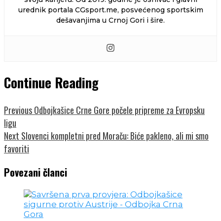
urednik portala CGsport.me, posvećenog sportskim
dešavanjima u Crnoj Gori i šire.
Continue Reading
Previous
Odbojkašice Crne Gore počele pripreme za Evropsku
ligu
Next
Slovenci kompletni pred Moraču: Biće pakleno, ali mi smo
favoriti
Povezani članci