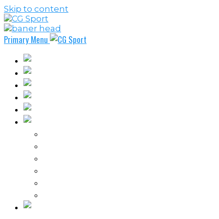
Skip to content
Primary Menu
Fudbal
Košarka
Rukomet
Vaterpolo
Borilački sportovi
Ostali sportovi
FPL – Fantazi Premijer liga
Odbojka
Tenis
Intervju
Kolumne
Ostalo
Vi nas činite nezavisnim!