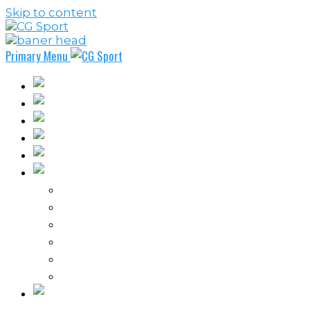
Skip to content
Primary Menu
Fudbal
Košarka
Rukomet
Vaterpolo
Borilački sportovi
Ostali sportovi
FPL – Fantazi Premijer liga
Odbojka
Tenis
Intervju
Kolumne
Ostalo
Vi nas činite nezavisnim!