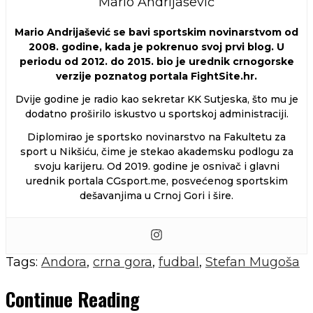
Mario Andrijašević
Mario Andrijašević se bavi sportskim novinarstvom od
2008. godine, kada je pokrenuo svoj prvi blog. U
periodu od 2012. do 2015. bio je urednik crnogorske
verzije poznatog portala FightSite.hr.
Dvije godine je radio kao sekretar KK Sutjeska, što mu je
dodatno proširilo iskustvo u sportskoj administraciji.
Diplomirao je sportsko novinarstvo na Fakultetu za
sport u Nikšiću, čime je stekao akademsku podlogu za
svoju karijeru. Od 2019. godine je osnivač i glavni
urednik portala CGsport.me, posvećenog sportskim
dešavanjima u Crnoj Gori i šire.
Tags:
Andora
,
crna gora
,
fudbal
,
Stefan Mugoša
Continue Reading