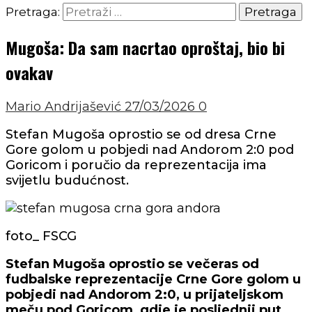
Pretraga:
Mugoša: Da sam nacrtao oproštaj, bio bi
ovakav
Mario Andrijašević
27/03/2026
0
Stefan Mugoša oprostio se od dresa Crne
Gore golom u pobjedi nad Andorom 2:0 pod
Goricom i poručio da reprezentacija ima
svijetlu budućnost.
foto_ FSCG
Stefan Mugoša oprostio se večeras od
fudbalske reprezentacije Crne Gore golom u
pobjedi nad Andorom 2:0, u prijateljskom
meču pod Goricom, gdje je posljednji put