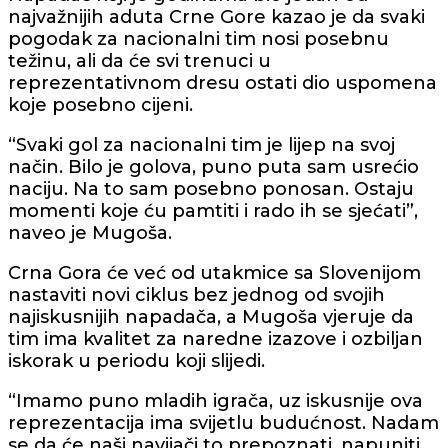
najvažnijih aduta Crne Gore kazao je da svaki
pogodak za nacionalni tim nosi posebnu
težinu, ali da će svi trenuci u
reprezentativnom dresu ostati dio uspomena
koje posebno cijeni.
“Svaki gol za nacionalni tim je lijep na svoj
način. Bilo je golova, puno puta sam usrećio
naciju. Na to sam posebno ponosan. Ostaju
momenti koje ću pamtiti i rado ih se sjećati”,
naveo je Mugoša.
Crna Gora će već od utakmice sa Slovenijom
nastaviti novi ciklus bez jednog od svojih
najiskusnijih napadača, a Mugoša vjeruje da
tim ima kvalitet za naredne izazove i ozbiljan
iskorak u periodu koji slijedi.
“Imamo puno mladih igrača, uz iskusnije ova
reprezentacija ima svijetlu budućnost. Nadam
se da će naši navijači to prepoznati, napuniti