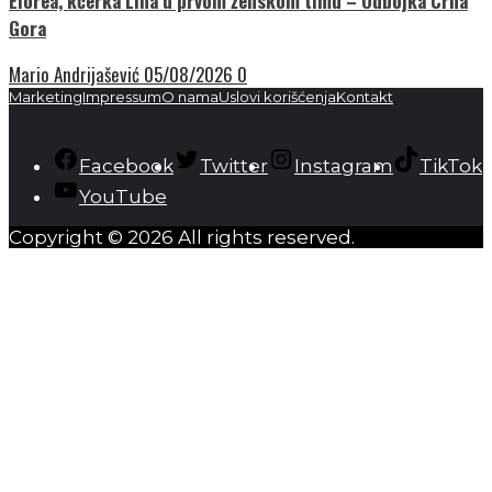
Elorea, kćerka Lina u prvom ženskom timu – Odbojka Crna
Gora
Mario Andrijašević
05/08/2026
0
Marketing
Impressum
O nama
Uslovi korišćenja
Kontakt
Facebook
Twitter
Instagram
TikTok
YouTube
Copyright © 2026 All rights reserved.