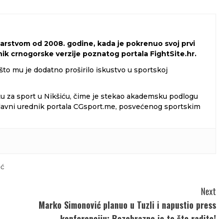
narstvom od 2008. godine, kada je pokrenuo svoj prvi
dnik crnogorske verzije poznatog portala FightSite.hr.
 što mu je dodatno proširilo iskustvo u sportskoj
tu za sport u Nikšiću, čime je stekao akademsku podlogu
i glavni urednik portala CGsport.me, posvećenog sportskim
ić
Next
Marko Simonović planuo u Tuzli i napustio press
konferenciju: Bezobrazno je to što radite!