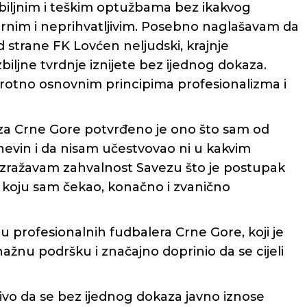
biljnim i teškim optužbama bez ikakvog
rnim i neprihvatljivim. Posebno naglašavam da
d strane FK Lovćen neljudski, krajnje
biljne tvrdnje iznijete bez ijednog dokaza.
rotno osnovnim principima profesionalizma i
a Crne Gore potvrđeno je ono što sam od
nevin i da nisam učestvovao ni u kakvim
zražavam zahvalnost Savezu što je postupak
a, koju sam čekao, konačno i zvanično
profesionalnih fudbalera Crne Gore, koji je
žnu podršku i značajno doprinio da se cijeli
vo da se bez ijednog dokaza javno iznose