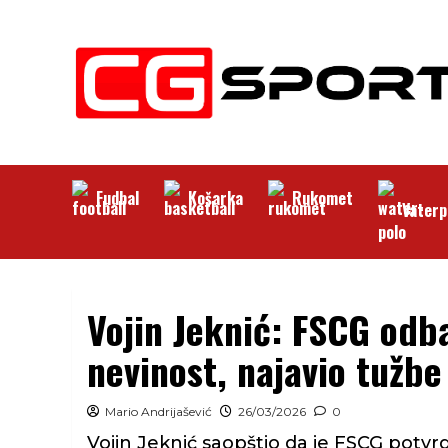
Skip
to
content
Fudbal
Košarka
Rukomet
Vaterp
Vojin Jeknić: FSCG odb
nevinost, najavio tužbe
Mario Andrijašević
26/03/2026
0
Vojin Jeknić saopštio da je FSCG potv