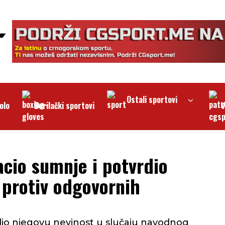
Ostali sportovi
olo
Borilački sportovi
V
acio sumnje i potvrdio
 protiv odgovornih
rdio njegovu nevinost u slučaju navodnog