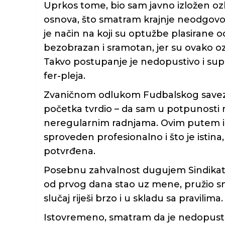
Uprkos tome, bio sam javno izložen oz
osnova, što smatram krajnje neodgovo
je način na koji su optužbe plasirane o
bezobrazan i sramotan, jer su ovako oz
Takvo postupanje je nedopustivo i sup
fer-pleja.
Zvaničnom odlukom Fudbalskog savez
početka tvrdio – da sam u potpunosti 
neregularnim radnjama. Ovim putem i
sproveden profesionalno i što je istin
potvrđena.
Posebnu zahvalnost dugujem Sindikatu 
od prvog dana stao uz mene, pružio sna
slučaj riješi brzo i u skladu sa pravilima.
Istovremeno, smatram da je nedopusti