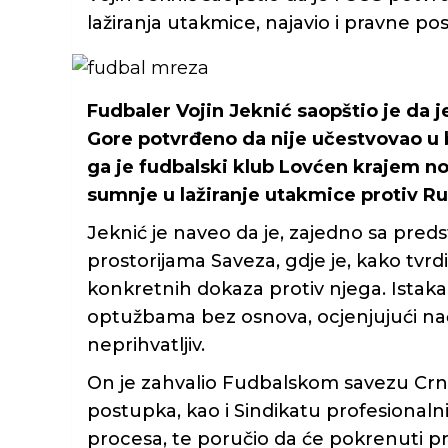
lažiranja utakmice, najavio i pravne p
Fudbaler Vojin Jeknić saopštio je da
Gore potvrđeno da nije učestvovao u 
ga je fudbalski klub Lovćen krajem n
sumnje u lažiranje utakmice protiv Ru
Jeknić je naveo da je, zajedno sa pred
prostorijama Saveza, gdje je, kako tvrdi,
konkretnih dokaza protiv njega. Istakao 
optužbama bez osnova, ocjenjujući nač
neprihvatljiv.
On je zahvalio Fudbalskom savezu Cr
postupka, kao i Sindikatu profesional
procesa, te poručio da će pokrenuti pr