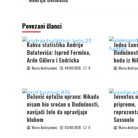
Povezani članci
Kakva statistika Andrije
Jedna šans
Bulatovića: Ispred Fermína,
Budućnost 
Arde Gülera i Endricka
boda iz Ni
Mario Andrijašević
04/08/2026
0
Mario Andrija
Božović optužio upravu: Nikada
Juventus n
nisam bio srećan u Budućnosti,
pripreme.
navijači žele da upravljaju
reprezenta
klubom
Sassuolo
Mario Andrijašević
03/08/2026
0
Mario Andrija