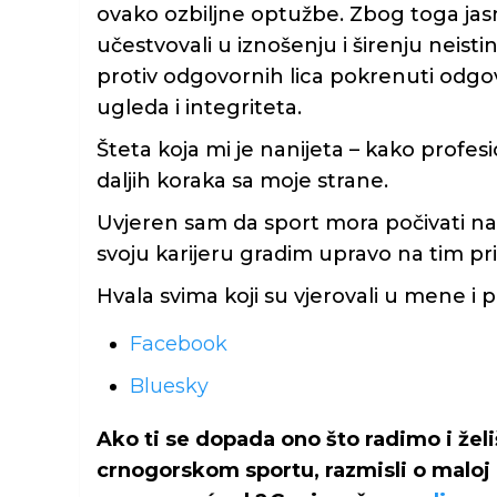
ovako ozbiljne optužbe. Zbog toga jasn
učestvovali u iznošenju i širenju neisti
protiv odgovornih lica pokrenuti odgo
ugleda i integriteta.
Šteta koja mi je nanijeta – kako profesi
daljih koraka sa moje strane.
Uvjeren sam da sport mora počivati na i
svoju karijeru gradim upravo na tim pr
Hvala svima koji su vjerovali u mene i p
Share
Facebook
the
Bluesky
post
"Vojin
Ako ti se dopada ono što radimo i žel
Jeknić:
crnogorskom sportu, razmisli o maloj 
FSCG