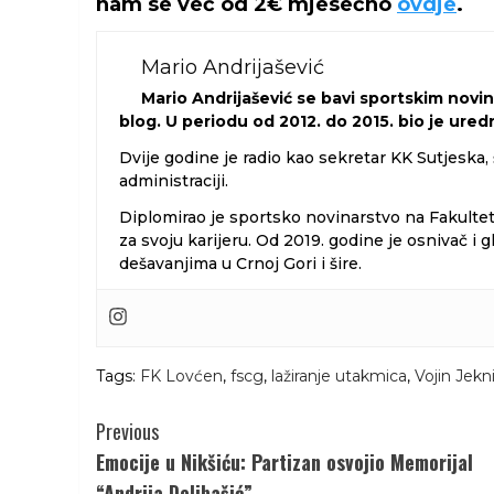
nam se već od 2€ mjesečno
ovdje
.
odbacio
sumnje
Mario Andrijašević
i
Mario Andrijašević se bavi sportskim novi
potvrdio
blog. U periodu od 2012. do 2015. bio je ure
nevinost,
Dvije godine je radio kao sekretar KK Sutjeska,
najavio
administraciji.
tužbe
Diplomirao je sportsko novinarstvo na Fakulte
protiv
za svoju karijeru. Od 2019. godine je osnivač 
dešavanjima u Crnoj Gori i šire.
odgovornih"
Tags:
FK Lovćen
,
fscg
,
lažiranje utakmica
,
Vojin Jekn
Continue
Previous
Reading
Emocije u Nikšiću: Partizan osvojio Memorijal
“Andrija Delibašić”