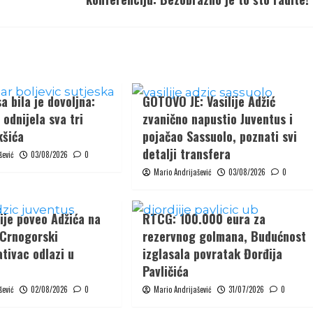
a bila je dovoljna:
GOTOVO JE: Vasilije Adžić
odnijela sva tri
zvanično napustio Juventus i
kšića
pojačao Sassuolo, poznati svi
detalji transfera
šević
03/08/2026
0
Mario Andrijašević
03/08/2026
0
ije poveo Adžića na
RTCG: 100.000 eura za
 Crnogorski
rezervnog golmana, Budućnost
tivac odlazi u
izglasala povratak Đorđija
Pavličića
šević
02/08/2026
0
Mario Andrijašević
31/07/2026
0