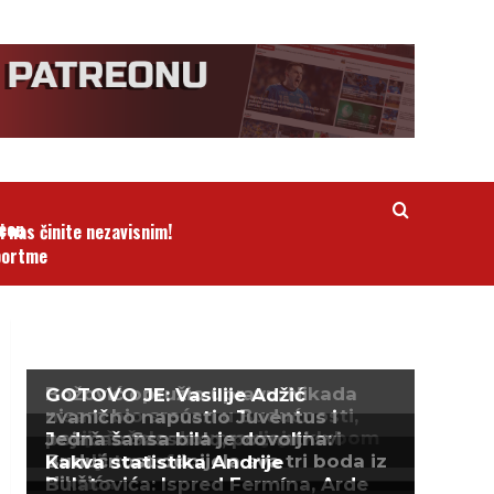
i nas činite nezavisnim!