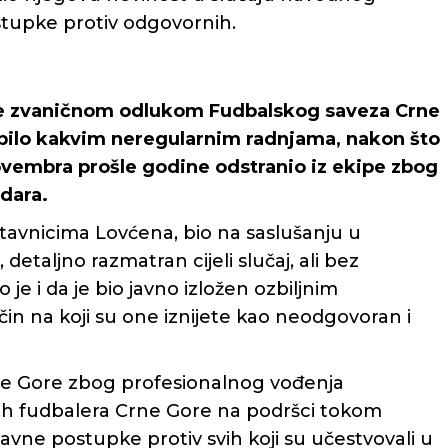
ostupke protiv odgovornih.
 je zvaničnom odlukom Fudbalskog saveza Crne
bilo kakvim neregularnim radnjama, nakon što
ovembra prošle godine odstranio iz ekipe zbog
dara.
stavnicima Lovćena, bio na saslušanju u
 detaljno razmatran cijeli slučaj, ali bez
je i da je bio javno izložen ozbiljnim
in na koji su one iznijete kao neodgovoran i
ne Gore zbog profesionalnog vođenja
nih fudbalera Crne Gore na podršci tokom
avne postupke protiv svih koji su učestvovali u