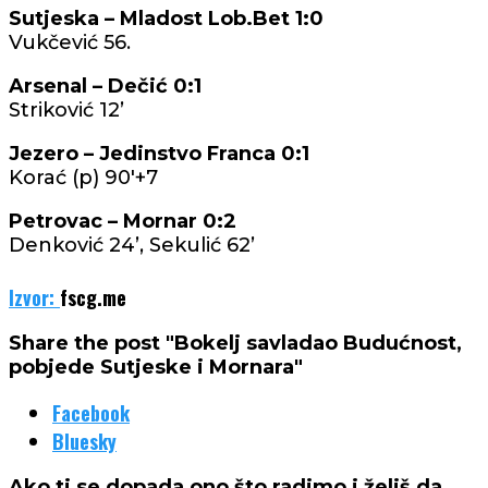
Sutjeska – Mladost Lob.Bet 1:0
Vukčević 56.
Arsenal – Dečić 0:1
Striković 12’
Jezero – Jedinstvo Franca 0:1
Korać (p) 90'+7
Petrovac – Mornar 0:2
Denković 24’, Sekulić 62’
Izvor:
fscg.me
Share the post "Bokelj savladao Budućnost,
pobjede Sutjeske i Mornara"
Facebook
Bluesky
Ako ti se dopada ono što radimo i želiš da