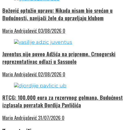
Božović optužio upravu: Nikada nisam bio srećan u
Budućnosti, navijači žele da upravljaju klubom
Mario Andrijašević
03/08/2026
0
Juventus nije poveo Adžića na pripreme. Crnogorski
reprezentativac odlazi u Sassuolo
Mario Andrijašević
02/08/2026
0
RTCG: 100.000 eura za rezervnog golmana, Budućnost
izglasala povratak Đorđija Pavličića
Mario Andrijašević
31/07/2026
0