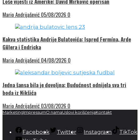
Loše vijesti iz Amerike: David Mirković operisan
Mario Andrijašević
05/08/2026
0
Kakva statistika Andrije Bulatovića: Ispred Fermína, Arde
Gülera i Endricka
Mario Andrijašević
04/08/2026
0
Jedna šansa bila je dovoljna: Budućnost odnijela sva tri
boda iz Nikšića
Mario Andrijašević
03/08/2026
0
Marketing
Impressum
O nama
Uslovi korišćenja
Kontakt
Facebook
Twitter
Instagram
TikTok