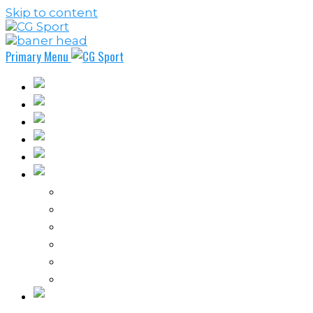
Skip to content
Primary Menu
Fudbal
Košarka
Rukomet
Vaterpolo
Borilački sportovi
Ostali sportovi
FPL – Fantazi Premijer liga
Odbojka
Tenis
Intervju
Kolumne
Ostalo
Vi nas činite nezavisnim!