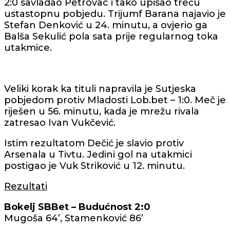
2:0 savladao Petrovac i tako upisao treću
ustastopnu pobjedu. Trijumf Barana najavio je
Stefan Denković u 24. minutu, a ovjerio ga
Balša Sekulić pola sata prije regularnog toka
utakmice.
Veliki korak ka tituli napravila je Sutjeska
pobjedom protiv Mladosti Lob.bet – 1:0. Meč je
riješen u 56. minutu, kada je mrežu rivala
zatresao Ivan Vukčević.
Istim rezultatom Dečić je slavio protiv
Arsenala u Tivtu. Jedini gol na utakmici
postigao je Vuk Striković u 12. minutu.
Rezultati
Bokelj SBBet – Budućnost 2:0
Mugoša 64’, Stamenković 86’