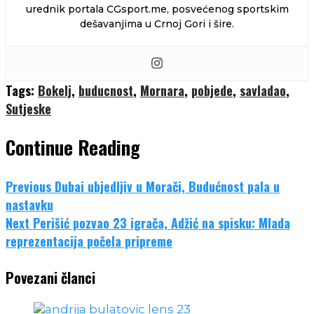
urednik portala CGsport.me, posvećenog sportskim
dešavanjima u Crnoj Gori i šire.
Tags:
Bokelj
,
buducnost
,
Mornara
,
pobjede
,
savladao
,
Sutjeske
Continue Reading
Previous
Dubai ubjedljiv u Morači, Budućnost pala u
nastavku
Next
Perišić pozvao 23 igrača, Adžić na spisku: Mlada
reprezentacija počela pripreme
Povezani članci