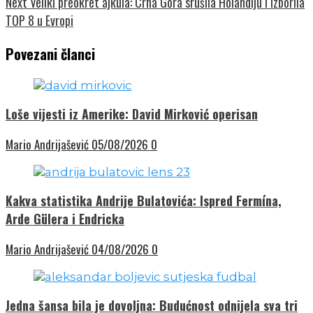
Next
Veliki preokret ajkula: Crna Gora srušila Holandiju i izborila
TOP 8 u Evropi
Povezani članci
Loše vijesti iz Amerike: David Mirković operisan
Mario Andrijašević
05/08/2026
0
Kakva statistika Andrije Bulatovića: Ispred Fermína,
Arde Gülera i Endricka
Mario Andrijašević
04/08/2026
0
Jedna šansa bila je dovoljna: Budućnost odnijela sva tri