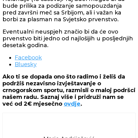
bude prilika za podizanje samopouzdanja
pred završni meč sa Srbijom, ali i važan ka
borbi za plasman na Svjetsko prvenstvo.
Eventualni neuspjeh značio bi da će ovo
prvenstvo biti jedno od najlošijih u posljednjih
desetak godina.
Share
Facebook
the
Bluesky
post
Ako ti se dopada ono što radimo i želiš da
"Vaterpolisti
podržiš nezavisno izvještavanje o
protiv
crnogorskom sportu, razmisli o maloj podršci
Holandije
našem radu. Saznaj više i pridruži nam se
za
već od 2€ mjesečno
ovdje
.
iskupljenje
nakon
debakla
od
Španije"