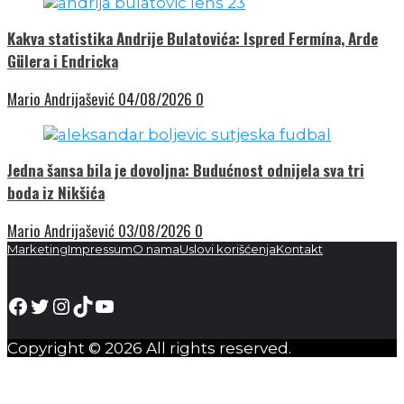
Kakva statistika Andrije Bulatovića: Ispred Fermína, Arde
Gülera i Endricka
Mario Andrijašević
04/08/2026
0
Jedna šansa bila je dovoljna: Budućnost odnijela sva tri
boda iz Nikšića
Mario Andrijašević
03/08/2026
0
Marketing
Impressum
O nama
Uslovi korišćenja
Kontakt
Facebook
Twitter
Instagram
TikTok
YouTube
Copyright © 2026 All rights reserved.