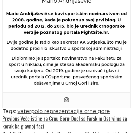
Mario Andrijašević
Mario Andrijašević se bavi sportskim novinarstvom od
2008. godine, kada je pokrenuo svoj prvi blog. U
periodu od 2012. do 2015. bio je urednik crnogorske
verzije poznatog portala FightSite.hr.
Dvije godine je radio kao sekretar KK Sutjeska, što mu je
dodatno proširilo iskustvo u sportskoj administraciji.
Diplomirao je sportsko novinarstvo na Fakultetu za
sport u Nikšiću, čime je stekao akademsku podlogu za
svoju karijeru. Od 2019. godine je osnivač i glavni
urednik portala CGsport.me, posvećenog sportskim
dešavanjima u Crnoj Gori i šire.
Tags:
vaterpolo reprezentacija crne gore
Continue
Previous
Veče istine za Crnu Goru: Duel sa Farskim Ostrvima za
korak ka glavnoj fazi
Reading