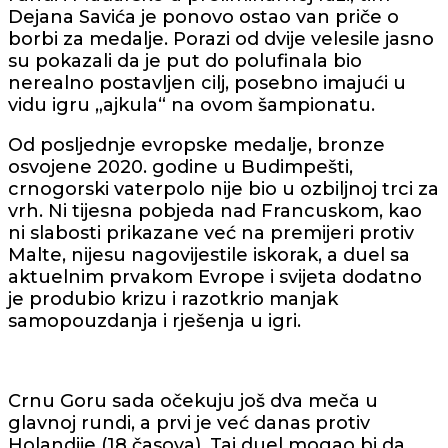
Dejana Savića je ponovo ostao van priče o
borbi za medalje. Porazi od dvije velesile jasno
su pokazali da je put do polufinala bio
nerealno postavljen cilj, posebno imajući u
vidu igru „ajkula“ na ovom šampionatu.
Od posljednje evropske medalje, bronze
osvojene 2020. godine u Budimpešti,
crnogorski vaterpolo nije bio u ozbiljnoj trci za
vrh. Ni tijesna pobjeda nad Francuskom, kao
ni slabosti prikazane već na premijeri protiv
Malte, nijesu nagovijestile iskorak, a duel sa
aktuelnim prvakom Evrope i svijeta dodatno
je produbio krizu i razotkrio manjak
samopouzdanja i rješenja u igri.
Crnu Goru sada očekuju još dva meča u
glavnoj rundi, a prvi je već danas protiv
Holandije (18 časova). Taj duel mogao bi da