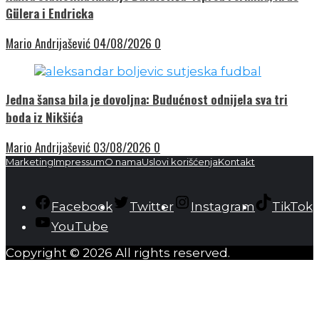
Gülera i Endricka
Mario Andrijašević
04/08/2026
0
Jedna šansa bila je dovoljna: Budućnost odnijela sva tri
boda iz Nikšića
Mario Andrijašević
03/08/2026
0
Marketing
Impressum
O nama
Uslovi korišćenja
Kontakt
Facebook
Twitter
Instagram
TikTok
YouTube
Copyright © 2026 All rights reserved.