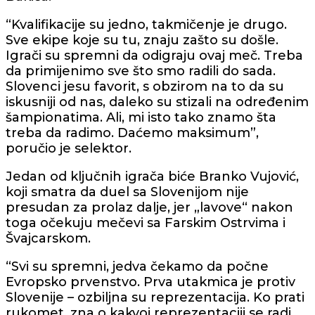
“Kvalifikacije su jedno, takmičenje je drugo.
Sve ekipe koje su tu, znaju zašto su došle.
Igrači su spremni da odigraju ovaj meč. Treba
da primijenimo sve što smo radili do sada.
Slovenci jesu favorit, s obzirom na to da su
iskusniji od nas, daleko su stizali na određenim
šampionatima. Ali, mi isto tako znamo šta
treba da radimo. Daćemo maksimum”,
poručio je selektor.
Jedan od ključnih igrača biće Branko Vujović,
koji smatra da duel sa Slovenijom nije
presudan za prolaz dalje, jer „lavove“ nakon
toga očekuju mečevi sa Farskim Ostrvima i
Švajcarskom.
“Svi su spremni, jedva čekamo da počne
Evropsko prvenstvo. Prva utakmica je protiv
Slovenije – ozbiljna su reprezentacija. Ko prati
rukomet, zna o kakvoj reprezentaciji se radi.