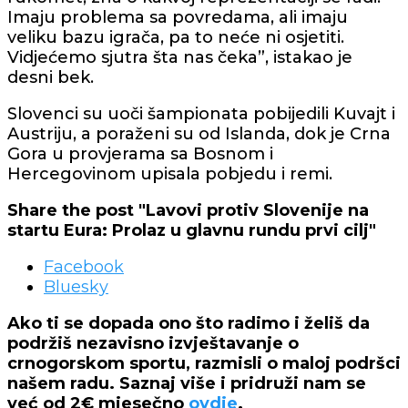
Imaju problema sa povredama, ali imaju
veliku bazu igrača, pa to neće ni osjetiti.
Vidjećemo sjutra šta nas čeka”, istakao je
desni bek.
Slovenci su uoči šampionata pobijedili Kuvajt i
Austriju, a poraženi su od Islanda, dok je Crna
Gora u provjerama sa Bosnom i
Hercegovinom upisala pobjedu i remi.
Share the post "Lavovi protiv Slovenije na
startu Eura: Prolaz u glavnu rundu prvi cilj"
Facebook
Bluesky
Ako ti se dopada ono što radimo i želiš da
podržiš nezavisno izvještavanje o
crnogorskom sportu, razmisli o maloj podršci
našem radu. Saznaj više i pridruži nam se
već od 2€ mjesečno
ovdje
.