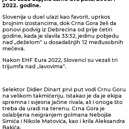
2022. godine.
Slovenija u duel ulazi kao favorit, uprkos
brojnim izostancima, dok Crna Gora želi da
ponovi podvig iz Debrecina od prije četiri
godine, kada je slavila 33:32, jedinu pobjedu
nad „deželom“ u dosadašnjih 12 međusobnih
mečeva.
Nakon EHF Eura 2022, Slovenci su vezali tri
trijumfa nad „lavovima“.
Selektor Didier Dinart prvi put vodi Crnu Goru
na velikom takmičenju. Istakao je da je ekipa
spremna i svjesna jačine rivala, ali i onoga što
treba da uradi na terenu. Crna Gora je
oslabljena neigranjem golmana Nebojše
Simića i Nikole Matovića, kao i krila Aleksandra
Bakića.