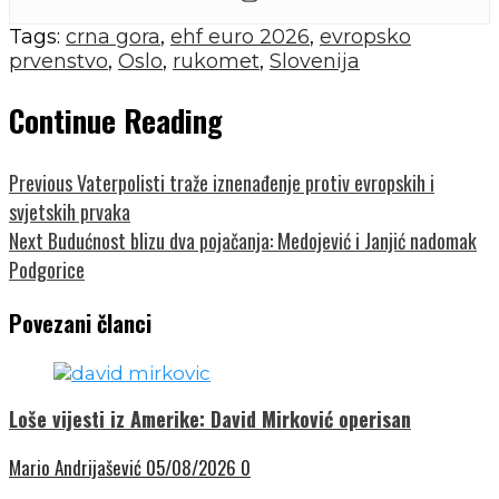
Tags:
crna gora
,
ehf euro 2026
,
evropsko
prvenstvo
,
Oslo
,
rukomet
,
Slovenija
Continue Reading
Previous
Vaterpolisti traže iznenađenje protiv evropskih i
svjetskih prvaka
Next
Budućnost blizu dva pojačanja: Medojević i Janjić nadomak
Podgorice
Povezani članci
Loše vijesti iz Amerike: David Mirković operisan
Mario Andrijašević
05/08/2026
0