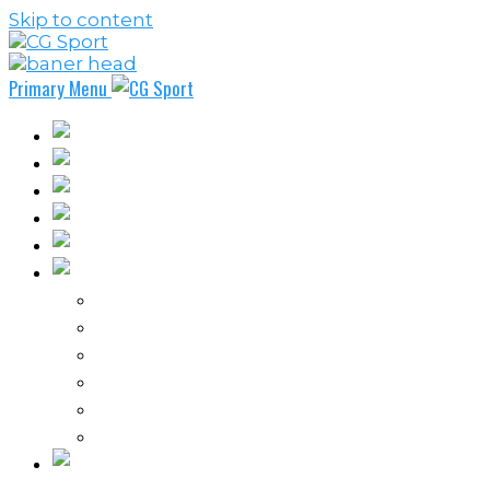
Skip to content
Primary Menu
Fudbal
Košarka
Rukomet
Vaterpolo
Borilački sportovi
Ostali sportovi
FPL – Fantazi Premijer liga
Odbojka
Tenis
Intervju
Kolumne
Ostalo
Vi nas činite nezavisnim!