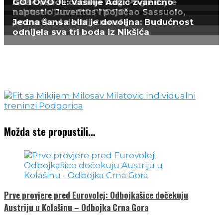
upravljaju klubom
Adžić ušao i ostavio trag: Pogledajte
GOTOVO JE: Vasilije Adžić zvanično
asistenciju za 2:0 (VIDEO)
napustio Juventus i pojačao Sassuolo,
poznati svi detalji transfe...
Jedna šansa bila je dovoljna: Budućnost
odnijela sva tri boda iz Nikšića
Možda ste propustili…
Prve provjere pred Eurovolej: Odbojkašice dočekuju
Austriju u Kolašinu – Odbojka Crna Gora