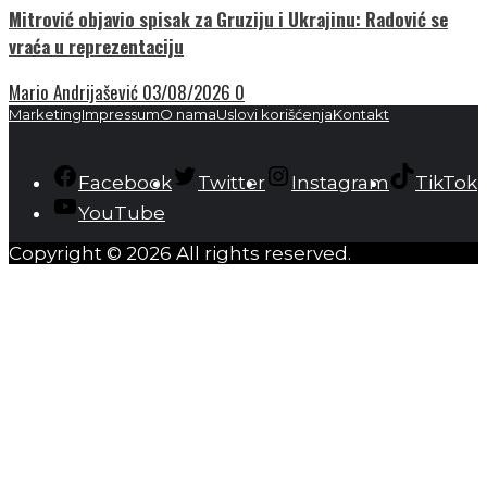
Mitrović objavio spisak za Gruziju i Ukrajinu: Radović se
vraća u reprezentaciju
Mario Andrijašević
03/08/2026
0
Marketing
Impressum
O nama
Uslovi korišćenja
Kontakt
Facebook
Twitter
Instagram
TikTok
YouTube
Copyright © 2026 All rights reserved.