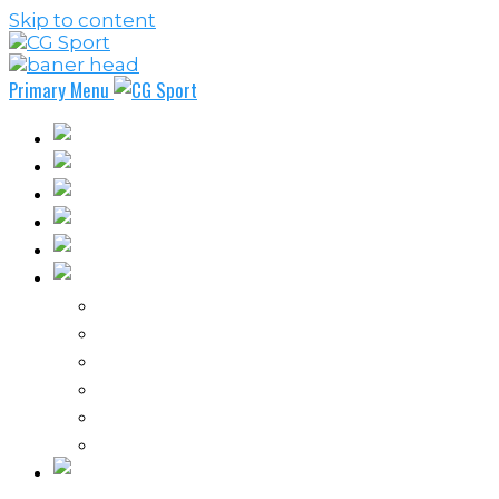
Skip to content
Primary Menu
Fudbal
Košarka
Rukomet
Vaterpolo
Borilački sportovi
Ostali sportovi
FPL – Fantazi Premijer liga
Odbojka
Tenis
Intervju
Kolumne
Ostalo
Vi nas činite nezavisnim!