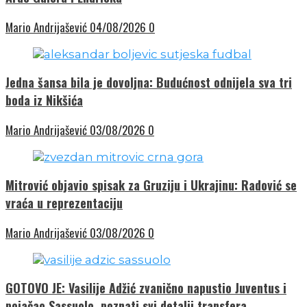
Mario Andrijašević
04/08/2026
0
Jedna šansa bila je dovoljna: Budućnost odnijela sva tri
boda iz Nikšića
Mario Andrijašević
03/08/2026
0
Mitrović objavio spisak za Gruziju i Ukrajinu: Radović se
vraća u reprezentaciju
Mario Andrijašević
03/08/2026
0
GOTOVO JE: Vasilije Adžić zvanično napustio Juventus i
pojačao Sassuolo, poznati svi detalji transfera