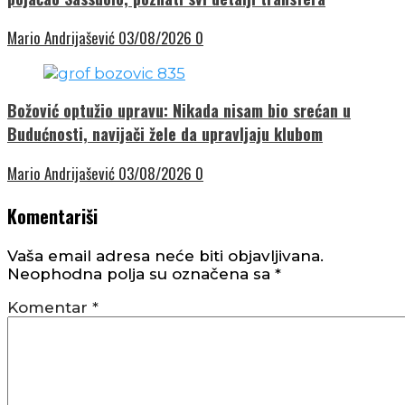
Mario Andrijašević
03/08/2026
0
Božović optužio upravu: Nikada nisam bio srećan u
Budućnosti, navijači žele da upravljaju klubom
Mario Andrijašević
03/08/2026
0
Komentariši
Vaša email adresa neće biti objavljivana.
Neophodna polja su označena sa
*
Komentar
*