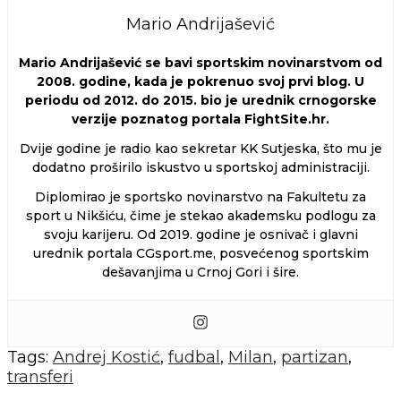
Mario Andrijašević
Mario Andrijašević se bavi sportskim novinarstvom od
2008. godine, kada je pokrenuo svoj prvi blog. U
periodu od 2012. do 2015. bio je urednik crnogorske
verzije poznatog portala FightSite.hr.
Dvije godine je radio kao sekretar KK Sutjeska, što mu je
dodatno proširilo iskustvo u sportskoj administraciji.
Diplomirao je sportsko novinarstvo na Fakultetu za
sport u Nikšiću, čime je stekao akademsku podlogu za
svoju karijeru. Od 2019. godine je osnivač i glavni
urednik portala CGsport.me, posvećenog sportskim
dešavanjima u Crnoj Gori i šire.
Tags:
Andrej Kostić
,
fudbal
,
Milan
,
partizan
,
transferi