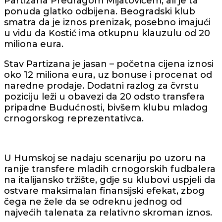
Partizana Predragom Mijatovićem, ali je ta
ponuda glatko odbijena. Beogradski klub
smatra da je iznos prenizak, posebno imajući
u vidu da Kostić ima otkupnu klauzulu od 20
miliona eura.
Stav Partizana je jasan – početna cijena iznosi
oko 12 miliona eura, uz bonuse i procenat od
naredne prodaje. Dodatni razlog za čvrstu
poziciju leži u obavezi da 20 odsto transfera
pripadne Budućnosti, bivšem klubu mladog
crnogorskog reprezentativca.
U Humskoj se nadaju scenariju po uzoru na
ranije transfere mladih crnogorskih fudbalera
na italijansko tržište, gdje su klubovi uspjeli da
ostvare maksimalan finansijski efekat, zbog
čega ne žele da se odreknu jednog od
najvećih talenata za relativno skroman iznos.