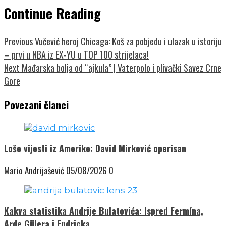
Continue Reading
Previous
Vučević heroj Chicaga: Koš za pobjedu i ulazak u istoriju
– prvi u NBA iz EX-YU u TOP 100 strijelaca!
Next
Mađarska bolja od “ajkula” | Vaterpolo i plivački Savez Crne
Gore
Povezani članci
Loše vijesti iz Amerike: David Mirković operisan
Mario Andrijašević
05/08/2026
0
Kakva statistika Andrije Bulatovića: Ispred Fermína,
Arde Gülera i Endricka