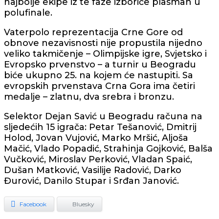
najbolje ekipe iz te faze izboriće plasman u
polufinale.
Vaterpolo reprezentacija Crne Gore od
obnove nezavisnosti nije propustila nijedno
veliko takmičenje – Olimpijske igre, Svjetsko i
Evropsko prvenstvo – a turnir u Beogradu
biće ukupno 25. na kojem će nastupiti. Sa
evropskih prvenstava Crna Gora ima četiri
medalje – zlatnu, dva srebra i bronzu.
Selektor Dejan Savić u Beogradu računa na
sljedećih 15 igrača: Petar Tešanović, Dmitrij
Holod, Jovan Vujović, Marko Mršić, Aljoša
Mačić, Vlado Popadić, Strahinja Gojković, Balša
Vučković, Miroslav Perković, Vladan Spaić,
Dušan Matković, Vasilije Radović, Darko
Đurović, Danilo Stupar i Srđan Janović.
Facebook
Bluesky