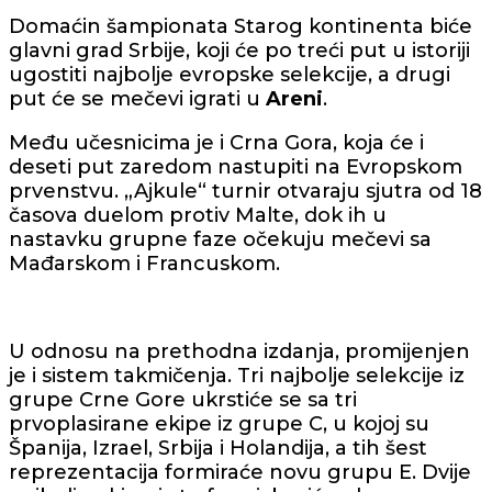
Domaćin šampionata Starog kontinenta biće
glavni grad Srbije, koji će po treći put u istoriji
ugostiti najbolje evropske selekcije, a drugi
put će se mečevi igrati u
Areni
.
Među učesnicima je i Crna Gora, koja će i
deseti put zaredom nastupiti na Evropskom
prvenstvu. „Ajkule“ turnir otvaraju sjutra od 18
časova duelom protiv Malte, dok ih u
nastavku grupne faze očekuju mečevi sa
Mađarskom i Francuskom.
U odnosu na prethodna izdanja, promijenjen
je i sistem takmičenja. Tri najbolje selekcije iz
grupe Crne Gore ukrstiće se sa tri
prvoplasirane ekipe iz grupe C, u kojoj su
Španija, Izrael, Srbija i Holandija, a tih šest
reprezentacija formiraće novu grupu E. Dvije