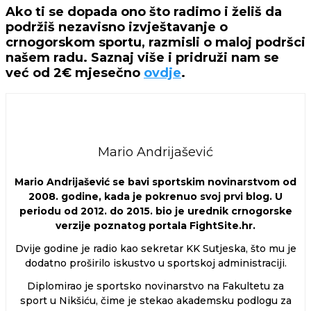
Ako ti se dopada ono što radimo i želiš da
podržiš nezavisno izvještavanje o
crnogorskom sportu, razmisli o maloj podršci
našem radu. Saznaj više i pridruži nam se
već od 2€ mjesečno
ovdje
.
Mario Andrijašević
Mario Andrijašević se bavi sportskim novinarstvom od
2008. godine, kada je pokrenuo svoj prvi blog. U
periodu od 2012. do 2015. bio je urednik crnogorske
verzije poznatog portala FightSite.hr.
Dvije godine je radio kao sekretar KK Sutjeska, što mu je
dodatno proširilo iskustvo u sportskoj administraciji.
Diplomirao je sportsko novinarstvo na Fakultetu za
sport u Nikšiću, čime je stekao akademsku podlogu za