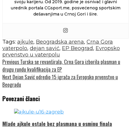
svoju karijeru. Od 2019. godine je osnivač i glavni
urednik portala CGsport.me, posvećenog sportskim
dešavanjima u Crnoj Gori i šire.
Tags:
ajkule
,
Beogradska arena
,
Crna Gora
vaterpolo
,
dejan savić
,
EP Beograd
,
Evropsko
prvenstvo u vaterpolu
Continue
Previous
Turska se revanširala, Crna Gora izborila plasman u
drugu rundu kvalifikacija za EP
Reading
Next
Dejan Savić odredio 15 igrača za Evropsko prvenstvo u
Beogradu
Povezani članci
Mlade ajkule ostale bez plasmana u osminu finala