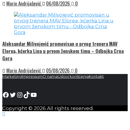
Mario Andrijašević
06/08/2026
0
Aleksandar Milivojević promovisan u prvog trenera MAV
Elorea, kćerka Lina u prvom ženskom timu – Odbojka Crna
Gora
Mario Andrijašević
05/08/2026
0
Marketing
Impressum
O nama
Uslovi korišćenja
Kontakt
Facebook
Twitter
Instagram
TikTok
YouTube
Copyright © 2026 All rights reserved.