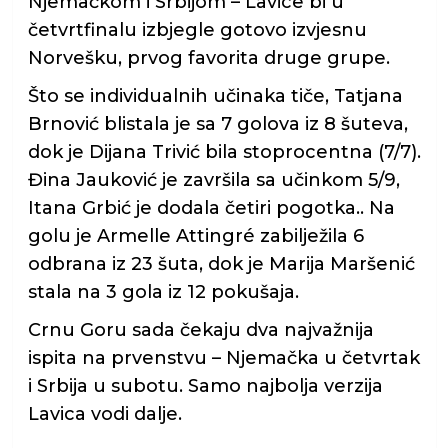
Njemačkom i Srbijom – Lavice bi u
četvrtfinalu izbjegle gotovo izvjesnu
Norvešku, prvog favorita druge grupe.
Što se individualnih učinaka tiče, Tatjana
Brnović blistala je sa 7 golova iz 8 šuteva,
dok je Dijana Trivić bila stoprocentna (7/7).
Đina Jauković je završila sa učinkom 5/9,
Itana Grbić je dodala četiri pogotka.. Na
golu je Armelle Attingré zabilježila 6
odbrana iz 23 šuta, dok je Marija Maršenić
stala na 3 gola iz 12 pokušaja.
Crnu Goru sada čekaju dva najvažnija
ispita na prvenstvu – Njemačka u četvrtak
i Srbija u subotu. Samo najbolja verzija
Lavica vodi dalje.