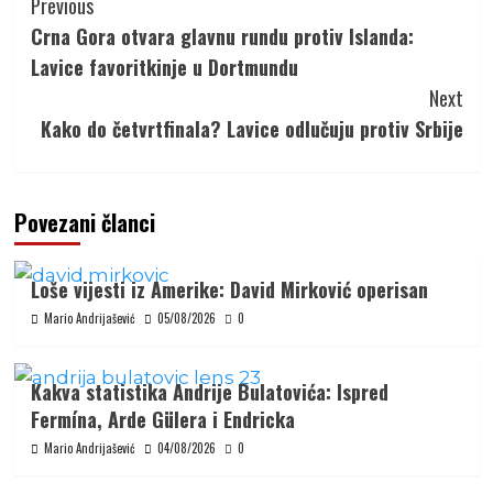
Continue
Previous
Reading
Crna Gora otvara glavnu rundu protiv Islanda:
Lavice favoritkinje u Dortmundu
Next
Kako do četvrtfinala? Lavice odlučuju protiv Srbije
Povezani članci
Loše vijesti iz Amerike: David Mirković operisan
Mario Andrijašević
05/08/2026
0
Kakva statistika Andrije Bulatovića: Ispred
Fermína, Arde Gülera i Endricka
Mario Andrijašević
04/08/2026
0