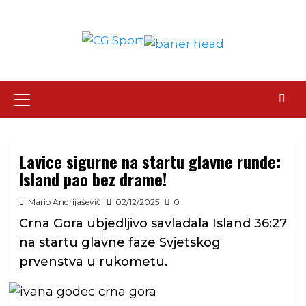
Skip
to
content
Primary
Menu
Lavice sigurne na startu glavne runde:
Island pao bez drame!
Mario Andrijašević
02/12/2025
0
Crna Gora ubjedljivo savladala Island 36:27
na startu glavne faze Svjetskog
prvenstva u rukometu.