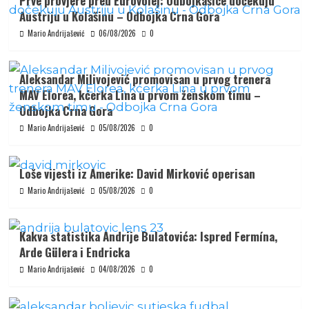
Prve provjere pred Eurovolej: Odbojkašice dočekuju
Austriju u Kolašinu – Odbojka Crna Gora
Mario Andrijašević
06/08/2026
0
Aleksandar Milivojević promovisan u prvog trenera
MAV Elorea, kćerka Lina u prvom ženskom timu –
Odbojka Crna Gora
Mario Andrijašević
05/08/2026
0
Loše vijesti iz Amerike: David Mirković operisan
Mario Andrijašević
05/08/2026
0
Kakva statistika Andrije Bulatovića: Ispred Fermína,
Arde Gülera i Endricka
Mario Andrijašević
04/08/2026
0