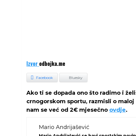
Izvor
odbojka.me
Facebook
Bluesky
Ako ti se dopada ono što radimo i žel
crnogorskom sportu, razmisli o maloj 
nam se već od 2€ mjesečno
ovdje
.
Mario Andrijašević
Mario Andrijašević se bavi sportskim novi