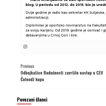
blog. U periodu od 2012. do 2015. bio je ure
Dvije godine je radio kao sekretar KK Sutjeska,
administraciji.
Diplomirao je sportsko novinarstvo na Fakulte
za svoju karijeru. Od 2019. godine je osnivač 
dešavanjima u Crnoj Gori i šire.
Continue
Previous
Reading
Odbojkašice Budućnosti završile nastup u CEV
Čelendž kupu
Povezani članci