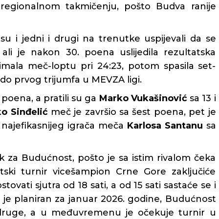
regionalnom takmičenju, pošto Budva ranije
su i jedni i drugi na trenutke uspijevali da se
, ali je nakon 30. poena uslijedila rezultatska
 imala meč-loptu pri 24:23, potom spasila set-
a do prvog trijumfa u MEVZA ligi.
 poena, a pratili su ga
Marko Vukašinović
sa 13 i
o Sinđelić
meč je završio sa šest poena, pet je
 najefikasnijeg igrača meča
Karlosa Santanu
sa
 za Budućnost, pošto je sa istim rivalom čeka
ki turnir vicešampion Crne Gore zaključiće
vati sjutra od 18 sati, a od 15 sati sastaće se i
ji je planiran za januar 2026. godine, Budućnost
Zadruge, a u međuvremenu je očekuje turnir u