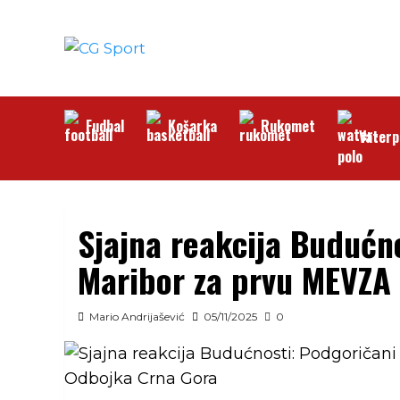
Skip
to
content
Fudbal
Košarka
Rukomet
Vaterp
Sjajna reakcija Budućno
Maribor za prvu MEVZA
Mario Andrijašević
05/11/2025
0