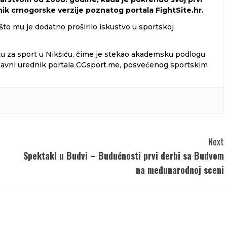
dnik crnogorske verzije poznatog portala FightSite.hr.
 što mu je dodatno proširilo iskustvo u sportskoj
tu za sport u Nikšiću, čime je stekao akademsku podlogu
i glavni urednik portala CGsport.me, posvećenog sportskim
Next
Spektakl u Budvi – Budućnosti prvi derbi sa Budvom
na međunarodnoj sceni