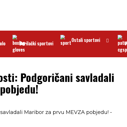
Ostali sportovi
olo
Borilački sportovi
V
sti: Podgoričani savladali
 pobjedu!