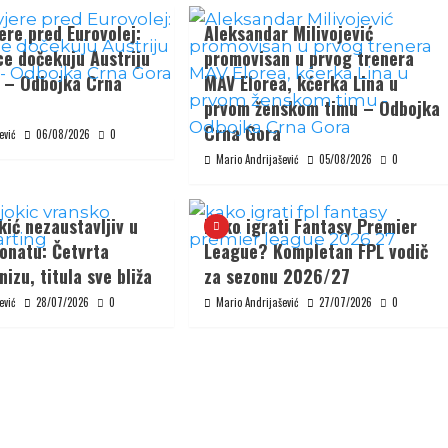
ere pred Eurovolej:
Aleksandar Milivojević
ce dočekuju Austriju
promovisan u prvog trenera
u – Odbojka Crna
MAV Elorea, kćerka Lina u
prvom ženskom timu – Odbojka
Crna Gora
ević
06/08/2026
0
Mario Andrijašević
05/08/2026
0
ić nezaustavljiv u
Kako igrati Fantasy Premier
onatu: Četvrta
League? Kompletan FPL vodič
nizu, titula sve bliža
za sezonu 2026/27
ević
28/07/2026
0
Mario Andrijašević
27/07/2026
0