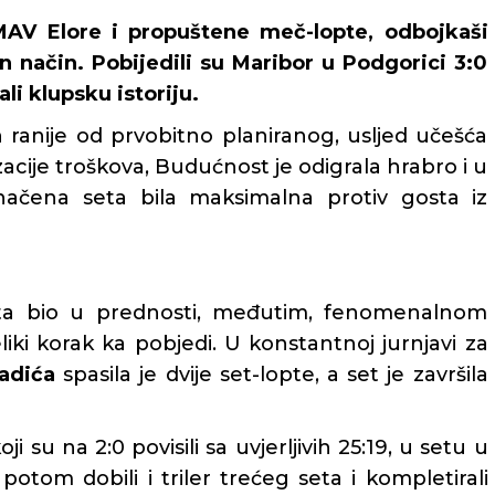
AV Elore i propuštene meč-lopte, odbojkaši
 način. Pobijedili su Maribor u Podgorici 3:0
ali klupsku istoriju.
n ranije od prvobitno planiranog, usljed učešća
zacije troškova, Budućnost je odigrala hrabro i u
dnačena seta bila maksimalna protiv gosta iz
eta bio u prednosti, međutim, fenomenalnom
iki korak ka pobjedi. U konstantnoj jurnjavi za
adića
spasila je dvije set-lopte, a set je završila
ji su na 2:0 povisili sa uvjerljivih 25:19, u setu u
potom dobili i triler trećeg seta i kompletirali