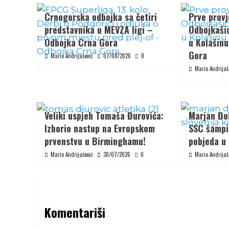
Crnogorska odbojka sa četiri
Prve provj
predstavnika u MEVZA ligi –
Odbojkaši
Odbojka Crna Gora
u Kolašin
Gora
Mario Andrijašević
07/08/2026
0
Mario Andrijaš
Veliki uspjeh Tomaša Đurovića:
Marjan Đok
Izborio nastup na Evropskom
SSC šampi
prvenstvu u Birminghamu!
pobjeda u 
Mario Andrijašević
30/07/2026
0
Mario Andrijaš
Komentariši