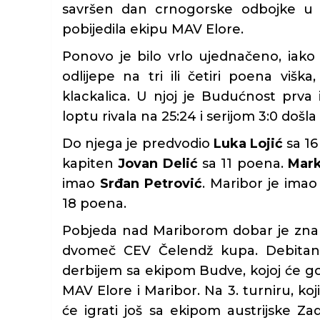
savršen dan crnogorske odbojke u 
pobijedila ekipu MAV Elore.
Ponovo je bilo vrlo ujednačeno, iako 
odlijepe na tri ili četiri poena viška
klackalica. U njoj je Budućnost prva
loptu rivala na 25:24 i serijom 3:0 došl
Do njega je predvodio
Luka Lojić
sa 16
kapiten
Jovan Delić
sa 11 poena.
Mark
imao
Srđan Petrović
. Maribor je imao
18 poena.
Pobjeda nad Mariborom dobar je znak
dvomeč CEV Čelendž kupa. Debitants
derbijem sa ekipom Budve, kojoj će gosto
MAV Elore i Maribor. Na 3. turniru, ko
će igrati još sa ekipom austrijske 