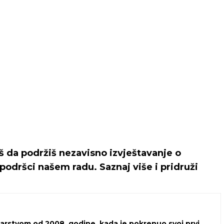
iš da podržiš nezavisno izvještavanje o
podršci našem radu. Saznaj više i pridruži
narstvom od 2008. godine, kada je pokrenuo svoj prvi