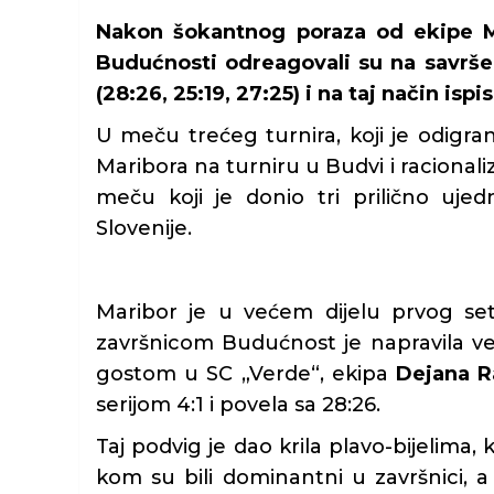
Nakon šokantnog poraza od ekipe M
Budućnosti odreagovali su na savršen
(28:26, 25:19, 27:25) i na taj način ispis
U meču trećeg turnira, koji je odigra
Maribora na turniru u Budvi i racionali
meču koji je donio tri prilično uje
Slovenije.
Maribor je u većem dijelu prvog s
završnicom Budućnost je napravila vel
gostom u SC „Verde“, ekipa
Dejana R
serijom 4:1 i povela sa 28:26.
Taj podvig je dao krila plavo-bijelima, ko
kom su bili dominantni u završnici, a 