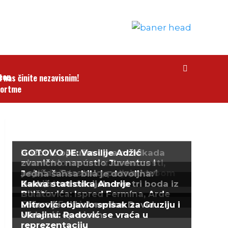
i nas činite nezavisnim!