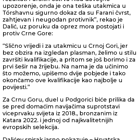
upozorenje, onda je ona teška utakmica u
Tórshavnu sigurno dokaz da su Farani čvrst,
zahtjevan i neugodan protivnik”, rekao je
Dalić, uz poruku da oprez mora postojati i
protiv Crne Gore:
“Slično vrijedi i za utakmicu u Crnoj Gori, jer
bez obzira na izgledan plasman, želimo u stilu
završiti kvalifikacije, a pritom se još borimo i za
prvi šešir na žrijebu. Na nama je da učinimo
što možemo, upišemo dvije pobjede i tako
okončamo ove kvalifikacije kao najbolje u
povijesti.”
Za Crnu Goru, duel u Podgorici biće prilika da
se pred domaćim navijačima suprotstavi
viceprvaku svijeta iz 2018., bronzanim iz
Katara 2022. i jednoj od najkvalitetnijih
evropskih selekcija.
Dalićev spisak jasno pokazuje – Hrvatska