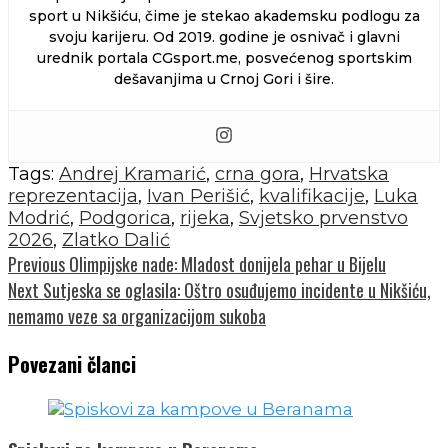
sport u Nikšiću, čime je stekao akademsku podlogu za
svoju karijeru. Od 2019. godine je osnivač i glavni
urednik portala CGsport.me, posvećenog sportskim
dešavanjima u Crnoj Gori i šire.
Tags:
Andrej Kramarić
,
crna gora
,
Hrvatska
reprezentacija
,
Ivan Perišić
,
kvalifikacije
,
Luka
Modrić
,
Podgorica
,
rijeka
,
Svjetsko prvenstvo
2026
,
Zlatko Dalić
Continue
Previous
Olimpijske nade: Mladost donijela pehar u Bijelu
Next
Sutjeska se oglasila: Oštro osuđujemo incidente u Nikšiću,
Reading
nemamo veze sa organizacijom sukoba
Povezani članci