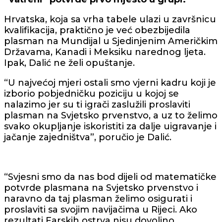
Hrvatska, koja sa vrha tabele ulazi u završnicu
kvalifikacija, praktično je već obezbijedila
plasman na Mundijal u Sjedinjenim Američkim
Državama, Kanadi i Meksiku narednog ljeta.
Ipak, Dalić ne želi opuštanje.
“U najvećoj mjeri ostali smo vjerni kadru koji je
izborio pobjedničku poziciju u kojoj se
nalazimo jer su ti igrači zaslužili proslaviti
plasman na Svjetsko prvenstvo, a uz to želimo
svako okupljanje iskoristiti za dalje uigravanje i
jačanje zajedništva”, poručio je Dalić.
“Svjesni smo da nas bod dijeli od matematičke
potvrde plasmana na Svjetsko prvenstvo i
naravno da taj plasman želimo osigurati i
proslaviti sa svojim navijačima u Rijeci. Ako
rezultati Farskih ostrva nisu dovoljno