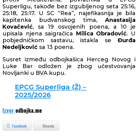
Superligu, takođe bez izgubljenog seta 25:16,
25:18, 25:17. U SC “Rea”, najefikasnija je bila
kapitenka budvanskog tima,
Anastasija
Kovačević
, sa 19 osvojenih poena, a 10 je
upisala njena saigračica
Milica Obradović
. U
pobjedničkom sastavu, istakla se
Đurđa
Nedeljković
sa 13 poena.
Susret između odbojkašica Herceg Novog i
Luke Bar odložen je zbog učestvovanja
Novljanki u BVA kupu.
EPCG Superliga (Ž) –
2025/2026
Izvor
odbojka.me
Facebook
Bluesky