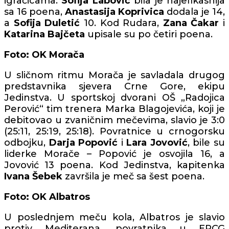
igračicama.
Sofija Labović
bila je najefikasnija
sa 16 poena,
Anastasija Koprivica
dodala je 14,
a
Sofija Duletić
10. Kod Rudara,
Zana Čakar
i
Katarina Bajčeta
upisale su po četiri poena.
Foto: OK Morača
U sličnom ritmu Morača je savladala drugog
predstavnika sjevera Crne Gore, ekipu
Jedinstva. U sportskoj dvorani OŠ „Radojica
Perović“ tim trenera Marka Blagojevića, koji je
debitovao u zvaničnim mečevima, slavio je 3:0
(25:11, 25:19, 25:18). Povratnice u crnogorsku
odbojku,
Darja Popović
i
Lara Jovović
, bile su
liderke Morače – Popović je osvojila 16, a
Jovović 13 poena. Kod Jedinstva, kapitenka
Ivana Šebek
završila je meč sa šest poena.
Foto: OK Albatros
U poslednjem meču kola, Albatros je slavio
protiv Mediterana, povratnika u EPCG