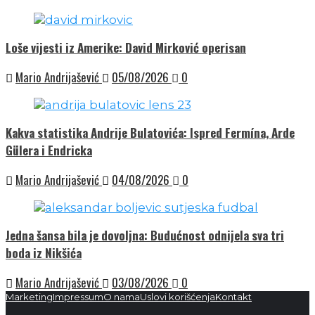
Loše vijesti iz Amerike: David Mirković operisan
Mario Andrijašević
05/08/2026
0
Kakva statistika Andrije Bulatovića: Ispred Fermína, Arde
Gülera i Endricka
Mario Andrijašević
04/08/2026
0
Jedna šansa bila je dovoljna: Budućnost odnijela sva tri
boda iz Nikšića
Mario Andrijašević
03/08/2026
0
Marketing
Impressum
O nama
Uslovi korišćenja
Kontakt