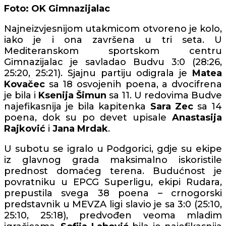
Foto: OK Gimnazijalac
Najneizvjesnijom utakmicom otvoreno je kolo,
iako je i ona završena u tri seta. U
Mediteranskom sportskom centru
Gimnazijalac je savladao Budvu 3:0 (28:26,
25:20, 25:21). Sjajnu partiju odigrala je
Matea
Kovačec
sa 18 osvojenih poena, a dvocifrena
je bila i
Ksenija Šimun
sa 11. U redovima Budve
najefikasnija je bila kapitenka
Sara Zec
sa 14
poena, dok su po devet upisale
Anastasija
Rajković
i
Jana Mrdak
.
U subotu se igralo u Podgorici, gdje su ekipe
iz glavnog grada maksimalno iskoristile
prednost domaćeg terena. Budućnost je
povratniku u EPCG Superligu, ekipi Rudara,
prepustila svega 38 poena – crnogorski
predstavnik u MEVZA ligi slavio je sa 3:0 (25:10,
25:10, 25:18), predvođen veoma mladim