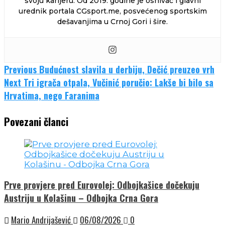
svoju karijeru. Od 2019. godine je osnivač i glavni
urednik portala CGsport.me, posvećenog sportskim
dešavanjima u Crnoj Gori i šire.
Continue
Previous
Budućnost slavila u derbiju, Dečić preuzeo vrh
Next
Tri igrača otpala, Vučinić poručio: Lakše bi bilo sa
Reading
Hrvatima, nego Faranima
Povezani članci
Prve provjere pred Eurovolej: Odbojkašice dočekuju
Austriju u Kolašinu – Odbojka Crna Gora
Mario Andrijašević
06/08/2026
0