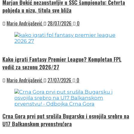
Marjan Đokić nezaustavljiv u SSC šampionatu: Četvrta
pobjeda u nizu, titula sve bliža
Mario Andrijašević
28/07/2026
0
Kako igrati Fantasy Premier League? Kompletan FPL
vodič za sezonu 2026/27
Mario Andrijašević
27/07/2026
0
Crna Gora prvi put srušila Bugarsku i osvojila srebro na
U17 Balkanskom prvenstvu!ora