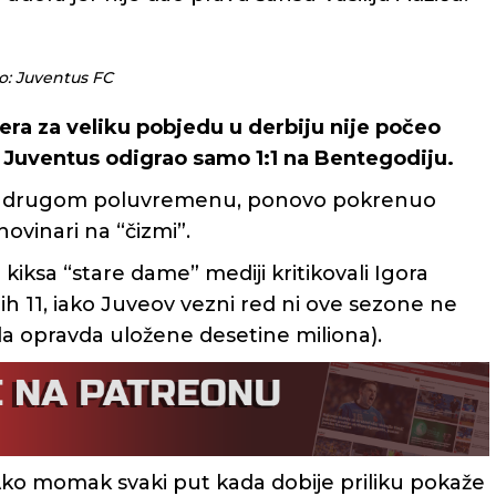
to: Juventus FC
tera za veliku pobjedu u derbiju nije počeo
 Juventus odigrao samo 1:1 na Bentegodiju.
 u drugom poluvremenu, ponovo pokrenuo
 novinari na “čizmi”.
ksa “stare dame” mediji kritikovali Igora
nih 11, iako Juveov vezni red ni ove sezone ne
 da opravda uložene desetine miliona).
 Ako momak svaki put kada dobije priliku pokaže