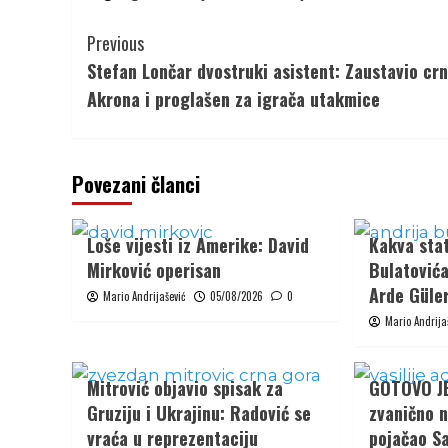
Continue
Previous
Reading
Stefan Lončar dvostruki asistent: Zaustavio crn
Akrona i proglašen za igrača utakmice
Povezani članci
Loše vijesti iz Amerike: David
Kakva stat
Mirković operisan
Bulatovića
Arde Güler
Mario Andrijašević
05/08/2026
0
Mario Andrija
Mitrović objavio spisak za
GOTOVO JE:
Gruziju i Ukrajinu: Radović se
zvanično n
vraća u reprezentaciju
pojačao Sa