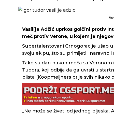
fo
Vasilije Adžić uprkos golčini protiv In
meč protiv Verone, u kojem je njegov
Supertalentovani Crnogorac je ušao
svoju ekipu, što su primijetili naravno i
Tako su dan nakon meča sa Veronom i ki
Tudora, koji odbija da ga uvrsti u start
blista (Koopmeijners prije svih nikako
„Ne može se živeti od jednog bljeska.