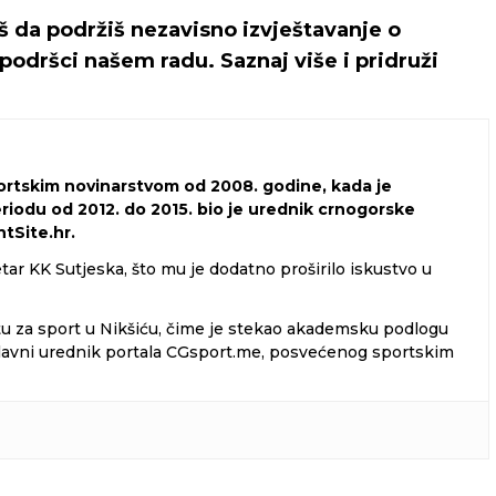
iš da podržiš nezavisno izvještavanje o
podršci našem radu. Saznaj više i pridruži
portskim novinarstvom od 2008. godine, kada je
eriodu od 2012. do 2015. bio je urednik crnogorske
tSite.hr.
tar KK Sutjeska, što mu je dodatno proširilo iskustvo u
tu za sport u Nikšiću, čime je stekao akademsku podlogu
i glavni urednik portala CGsport.me, posvećenog sportskim