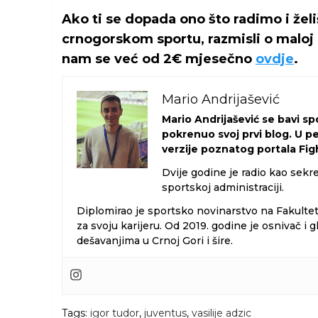
Ako ti se dopada ono što radimo i žel
crnogorskom sportu, razmisli o maloj 
nam se već od 2€ mjesečno
ovdje
.
Mario Andrijašević
Mario Andrijašević se bavi s
pokrenuo svoj prvi blog. U p
verzije poznatog portala Figh
Dvije godine je radio kao sekre
sportskoj administraciji.
Diplomirao je sportsko novinarstvo na Fakulte
za svoju karijeru. Od 2019. godine je osnivač 
dešavanjima u Crnoj Gori i šire.
Tags:
igor tudor
,
juventus
,
vasilije adzic