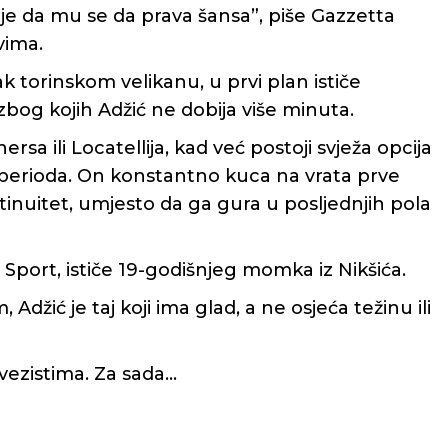
užuje da mu se da prava šansa”, piše Gazzetta
vima.
ak torinskom velikanu, u prvi plan ističe
bog kojih Adžić ne dobija više minuta.
 ili Locatellija, kad već postoji svježa opcija
perioda. On konstantno kuca na vrata prve
inuitet, umjesto da ga gura u posljednjih pola
llo Sport, ističe 19-godišnjeg momka iz Nikšića.
Adžić je taj koji ima glad, a ne osjeća težinu ili
 vezistima. Za sada…