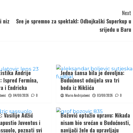
Next
i niz
Sve je spremno za spektakl: Odbojkaški Superkup u
srijedu u Baru
istika Andrije
Jedna šansa bila je dovoljna:
: Ispred Fermína,
Budućnost odnijela sva tri
a i Endricka
boda iz Nikšića
šević
04/08/2026
0
Mario Andrijašević
03/08/2026
0
 Vasilije Adžić
Božović optužio upravu: Nikada
apustio Juventus i
nisam bio srećan u Budućnosti,
ssuolo, poznati svi
navijači žele da upravljaju