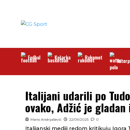
Skip
to
content
Fudbal
Košarka
Rukomet
Vaterp
Italijani udarili po Tu
ovako, Adžić je gladan 
Mario Andrijašević
22/09/2025
0
Italijanski mediji redom kritikuju Igora