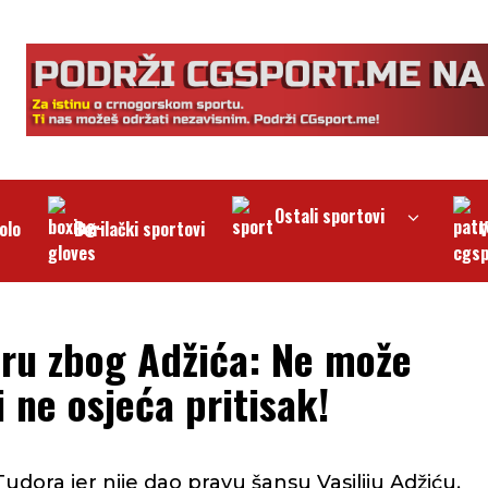
Ostali sportovi
olo
Borilački sportovi
V
doru zbog Adžića: Ne može
i ne osjeća pritisak!
 Tudora jer nije dao pravu šansu Vasiliju Adžiću.