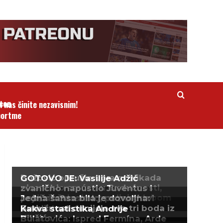
i nas činite nezavisnim!