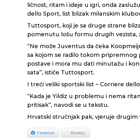
ličnost, ritam i ideje u igri, onda zasl
dello Sport, list blizak milanskim klubo
Tuttosport, koji je sa druge strane bliz
pomenutu lošu formu drugih vezista, z
“Ne može Juventus da čeka Koopmeijnersa
sa kojom se radilo tokom pripremnog 
postave i mora mu dati minutažu i kont
sata”, ističe Tuttosport.
I treći veliki sportski list – Corriere de
“Kada je Yildiz u problemu i nema ritam, 
pritisak”, navodi se u tekstu.
Hrvatski stručnjak pak, vjeruje drugim
Facebook
Bluesky